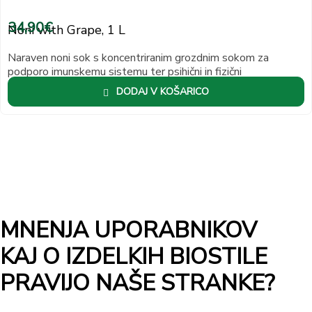
34,90
€
Noni with Grape, 1 L
Naraven noni sok s koncentriranim grozdnim sokom za
podporo imunskemu sistemu ter psihični in fizični
zmogljivosti. Brez alergenov, za odrasle.
DODAJ V KOŠARICO
MNENJA UPORABNIKOV
KAJ O IZDELKIH BIOSTILE
PRAVIJO NAŠE STRANKE?