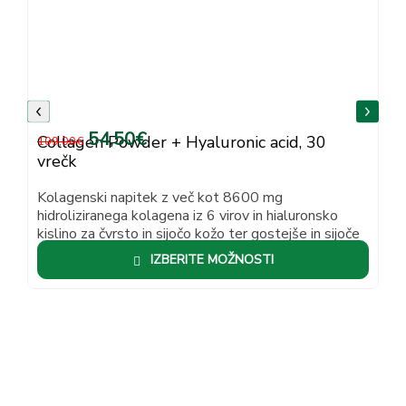
54,50
€
Collagen Powder + Hyaluronic acid, 30
109,00
€
vrečk
Kolagenski napitek z več kot 8600 mg
hidroliziranega kolagena iz 6 virov in hialuronsko
kislino za čvrsto in sijočo kožo ter gostejše in sijoče
lase.
IZBERITE MOŽNOSTI