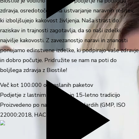
Biostile je vodilno inovativno podjetje na področju
zdravja, osredotočeno na ustvarjanje naravnih rešitev,
ki izboljšujejo kakovost življenja. Naša strast do
raziskav in trajnosti zagotavlja, da so naši izdelki
najvišje kakovosti. Z zavezanostjo naravi in znanosti
ponujamo edinstvene izdelke, ki podpirajo vaše zdravje
in dobro počutje. Pridružite se nam na poti do
boljšega zdravja z Biostile!
Več kot 100.000 odposlanih paketov
Podjetje z lastnim znanjem in 15-letno tradicijo
Proizvedeno po najvišjih EU standardih (GMP, ISO
22000:2018, HACCP, ISO 9001:2015)