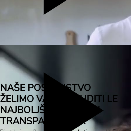
NAŠE POSLANSTVO
ŽELIMO VAM PONUDITI LE
NAJBOLJŠE. VARNO IN
TRANSPARENTNO.