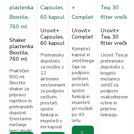
Urovit+
Urovit+
Urovit+
Capsules,
Complet
Tea, 30
Shaker
60 kapsul
filter vrečk
plastenka
Komplet
Biostile,
kapsul in
Prehransko
Urovit Tea je
760 ml
zeliščnega
dopolnilo
prehransko
čaja za
za moške z
dopolnilo z
Praktičen
podporo
12
bogato
800 ml
sečilom,
aktivnimi
mešanico
Biostile
prostati,
sestavinami
zelišč za
shaker za
spolni
za podporo
podporo
pripravo
funkciji in
sečilom,
vsakodnevne
napitkov in
imuniteti
prostati,
rutine in
prehranskih
pri moških
spolni
prijetno
dopolnil.
po 40.
funkciji in
hidracijo.
Enostavno
letu.
imuniteti v
mešanje
eni kapsuli.
brez grudic,