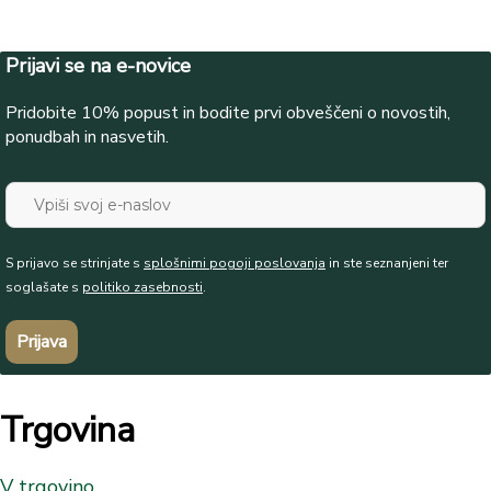
Prijavi se na e-novice
Pridobite 10% popust in bodite prvi obveščeni o novostih,
ponudbah in nasvetih.
S prijavo se strinjate s
splošnimi pogoji poslovanja
in ste seznanjeni ter
soglašate s
politiko zasebnosti
.
Prijava
Trgovina
V trgovino