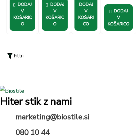
idealen za
DODAJ
DODAJ
DODAJ
doma,
V
V
V
DODAJ
telovadnico
KOŠARIC
KOŠARIC
KOŠARI
V
ali na poti.
O
O
CO
KOŠARICO
Filtri
Hiter stik z nami
marketing@biostile.si
080 10 44