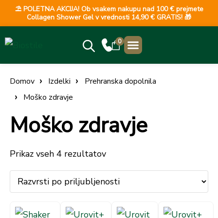
⛱️ POLETNA AKCIJA! Ob vsakem nakupu nad 100 € prejmete
Collagen Shower Gel v vrednosti 14,90 € GRATIS! 🎁
0
NAJBOLJ PRODAJANO
KLINIČNE ŠTUDIJE
PRODAJNA MESTA
Domov
Izdelki
Prehranska dopolnila
Moško zdravje
Moško zdravje
Prikaz vseh 4 rezultatov