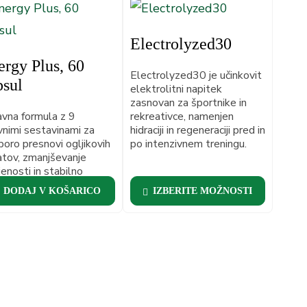
Electrolyzed30
ergy Plus, 60
Electrolyzed30 je učinkovit
psul
elektrolitni napitek
zasnovan za športnike in
vna formula z 9
rekreativce, namenjen
vnimi sestavinami za
hidraciji in regeneraciji pred in
oro presnovi ogljikovih
po intenzivnem treningu.
atov, zmanjševanje
jenosti in stabilno
gijo skozi dan.
DODAJ V KOŠARICO
IZBERITE MOŽNOSTI