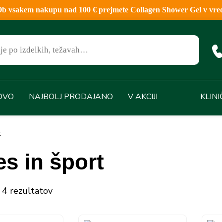
sakem nakupu nad 100 € prejmete Collagen Shower Gel v vred
OVO
NAJBOLJ PRODAJANO
V AKCIJI
KLIN
t
es in šport
 4 rezultatov