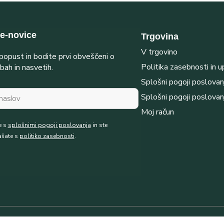
 e-novice
Trgovina
V trgovino
opust in bodite prvi obveščeni o
Politika zasebnosti in 
bah in nasvetih.
Splošni pogoji poslovan
Splošni pogoji poslovan
Moj račun
e s
splošnimi pogoji poslovanja
in ste
ašate s
politiko zasebnosti
.