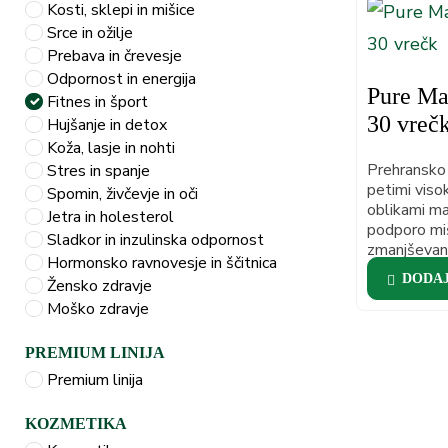
Kosti, sklepi in mišice
Srce in ožilje
Prebava in črevesje
Odpornost in energija
Pure Ma
Fitnes in šport
30 vreč
Hujšanje in detox
Koža, lasje in nohti
Prehransko 
Stres in spanje
petimi viso
Spomin, živčevje in oči
oblikami ma
Jetra in holesterol
podporo mi
Sladkor in inzulinska odpornost
zmanjševanj
Hormonsko ravnovesje in ščitnica
DODAJ
Žensko zdravje
Moško zdravje
PREMIUM LINIJA
Premium linija
KOZMETIKA