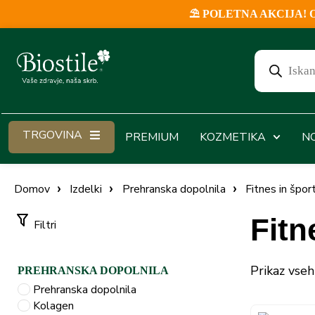
⛱️ POLETNA AKCIJA! Ob v
TRGOVINA
PREMIUM
KOZMETIKA
N
Domov
Izdelki
Prehranska dopolnila
Fitnes in špor
Fitn
Filtri
Prikaz vseh
PREHRANSKA DOPOLNILA
Prehranska dopolnila
Kolagen