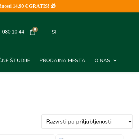
nosti 14,90 € GRATIS! 🎁
0
SI
080 10 44
IČNE ŠTUDIJE
PRODAJNA MESTA
O NAS