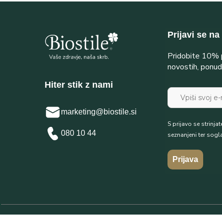
Prijavi se na
Pridobite 10% p
novostih, ponud
Hiter stik z nami
marketing@biostile.si
S prijavo se strinjat
080 10 44
seznanjeni ter sogl
Prijava