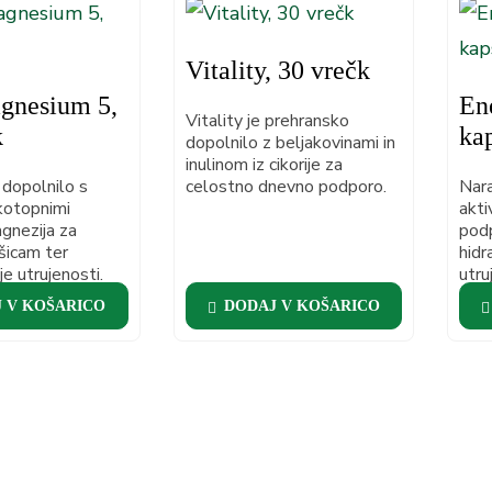
Vitality, 30 vrečk
gnesium 5,
En
Vitality je prehransko
k
ka
dopolnilo z beljakovinami in
inulinom iz cikorije za
dopolnilo s
celostno dnevno podporo.
Nara
kotopnimi
akti
gnezija za
podp
šicam ter
hidr
e utrujenosti.
utru
ener
 V KOŠARICO
DODAJ V KOŠARICO