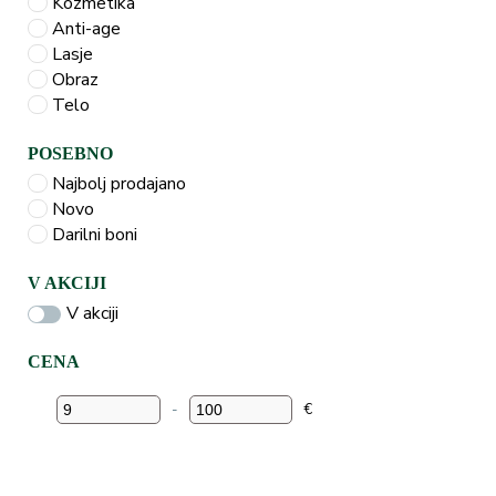
Kozmetika
Anti-age
Lasje
Obraz
Telo
POSEBNO
Najbolj prodajano
Novo
Darilni boni
V AKCIJI
V akciji
CENA
-
€
Minimum Price
Maximum Price