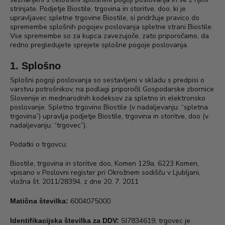
strinjate. Podjetje Biostile, trgovina in storitve, doo, ki je
upravljavec spletne trgovine Biostile, si pridržuje pravico do
spremembe splošnih pogojev poslovanja spletne strani Biostile.
Vse spremembe so za kupca zavezujoče, zato priporočamo, da
redno pregledujete sprejete splošne pogoje poslovanja.
1. Splošno
Splošni pogoji poslovanja so sestavljeni v skladu s predpisi o
varstvu potrošnikov, na podlagi priporočil Gospodarske zbornice
Slovenije in mednarodnih kodeksov za spletno in elektronsko
poslovanje. Spletno trgovino Biostile (v nadaljevanju: “spletna
trgovina”) upravlja podjetje Biostile, trgovina in storitve, doo (v
nadaljevanju: “trgovec”).
Podatki o trgovcu:
Biostile, trgovina in storitve doo, Komen 129a, 6223 Komen,
vpisano v Poslovni register pri Okrožnem sodišču v Ljubljani,
vložna št. 2011/28394, z dne 20. 7. 2011
6004075000
Matična številka:
SI7834619, trgovec je
Identifikacijska številka za DDV: