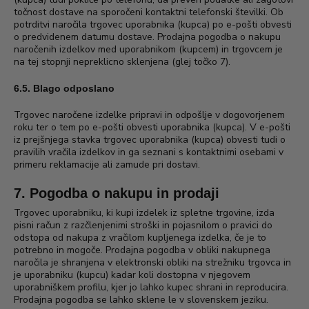
točnost dostave na sporočeni kontaktni telefonski številki. Ob
potrditvi naročila trgovec uporabnika (kupca) po e-pošti obvesti
o predvidenem datumu dostave. Prodajna pogodba o nakupu
naročenih izdelkov med uporabnikom (kupcem) in trgovcem je
na tej stopnji nepreklicno sklenjena (glej točko 7).
6.5. Blago odposlano
Trgovec naročene izdelke pripravi in odpošlje v dogovorjenem
roku ter o tem po e-pošti obvesti uporabnika (kupca). V e-pošti
iz prejšnjega stavka trgovec uporabnika (kupca) obvesti tudi o
pravilih vračila izdelkov in ga seznani s kontaktnimi osebami v
primeru reklamacije ali zamude pri dostavi.
7. Pogodba o nakupu in prodaji
Trgovec uporabniku, ki kupi izdelek iz spletne trgovine, izda
pisni račun z razčlenjenimi stroški in pojasnilom o pravici do
odstopa od nakupa z vračilom kupljenega izdelka, če je to
potrebno in mogoče. Prodajna pogodba v obliki nakupnega
naročila je shranjena v elektronski obliki na strežniku trgovca in
je uporabniku (kupcu) kadar koli dostopna v njegovem
uporabniškem profilu, kjer jo lahko kupec shrani in reproducira.
Prodajna pogodba se lahko sklene le v slovenskem jeziku.