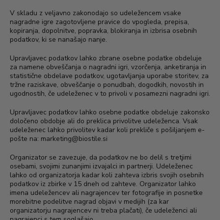
V skladu z veljavno zakonodajo so udeležencem vsake
nagradne igre zagotovljene pravice do vpogleda, prepisa,
kopiranja, dopolnitve, popravka, blokiranja in izbrisa osebnih
podatkov, ki se nanašajo nanje.
Upravljavec podatkov lahko zbrane osebne podatke obdeluje
za namene obveščanja o nagradni igri, vzorčenja, anketiranja in
statistične obdelave podatkov, ugotavljanja uporabe storitev, za
tržne raziskave, obveščanje o ponudbah, dogodkih, novostih in
ugodnostih, če udeleženec v to privoli v posamezni nagradni igri.
Upravljavec podatkov lahko osebne podatke obdeluje zakonsko
določeno obdobje ali do preklica privolitve udeleženca. Vsak
udeleženec lahko privolitev kadar koli prekliče s pošiljanjem e-
pošte na:
marketing@biostile.si
Organizator se zavezuje, da podatkov ne bo delil s tretjimi
osebami, svojimi zunanjimi izvajalci in partnerji. Udeleženec
lahko od organizatorja kadar koli zahteva izbris svojih osebnih
podatkov iz zbirke v 15 dneh od zahteve. Organizator lahko
imena udeležencev ali nagrajencev ter fotografije in posnetke
morebitne podelitve nagrad objavi v medijih (za kar
organizatorju nagrajencev ni treba plačati), če udeleženci ali
nagrajenci s tem soglašajo.