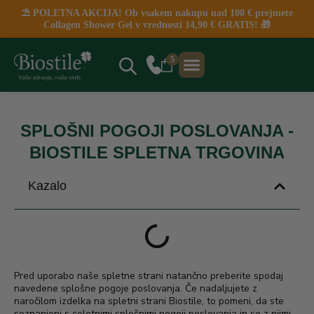
⛱️ POLETNA AKCIJA! Ob vsakem nakupu nad 100 € prejmete
Collagen Shower Gel v vrednosti 14,90 € GRATIS! 🎁
5
NAJBOLJ PRODAJANO
KLINIČNE ŠTUDIJE
PRODAJNA MESTA
SPLOŠNI POGOJI POSLOVANJA -
BIOSTILE SPLETNA TRGOVINA
Kazalo
Pred uporabo naše spletne strani natančno preberite spodaj
navedene splošne pogoje poslovanja. Če nadaljujete z
naročilom izdelka na spletni strani Biostile, to pomeni, da ste
seznanjeni s celotnimi splošnimi pogoji poslovanja in se z njimi