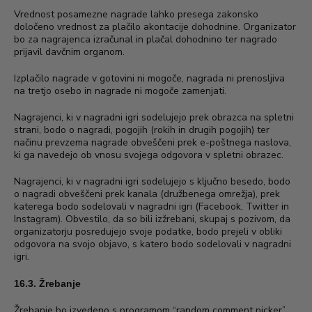
Vrednost posamezne nagrade lahko presega zakonsko
določeno vrednost za plačilo akontacije dohodnine. Organizator
bo za nagrajenca izračunal in plačal dohodnino ter nagrado
prijavil davčnim organom.
Izplačilo nagrade v gotovini ni mogoče, nagrada ni prenosljiva
na tretjo osebo in nagrade ni mogoče zamenjati.
Nagrajenci, ki v nagradni igri sodelujejo prek obrazca na spletni
strani, bodo o nagradi, pogojih (rokih in drugih pogojih) ter
načinu prevzema nagrade obveščeni prek e-poštnega naslova,
ki ga navedejo ob vnosu svojega odgovora v spletni obrazec.
Nagrajenci, ki v nagradni igri sodelujejo s ključno besedo, bodo
o nagradi obveščeni prek kanala (družbenega omrežja), prek
katerega bodo sodelovali v nagradni igri (Facebook, Twitter in
Instagram). Obvestilo, da so bili izžrebani, skupaj s pozivom, da
organizatorju posredujejo svoje podatke, bodo prejeli v obliki
odgovora na svojo objavo, s katero bodo sodelovali v nagradni
igri.
16.3. Žrebanje
Žrebanje bo izvedeno s programom “random comment picker”