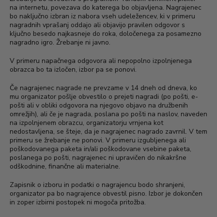
na internetu, povezava do katerega bo objavljena. Nagrajenec
bo naključno izbran iz nabora vseh udeležencev, ki v primeru
nagradnih vprašanj oddajo ali objavijo pravilen odgovor s
ključno besedo najkasneje do roka, določenega za posamezno
nagradno igro. Žrebanje ni javno.
V primeru napačnega odgovora ali nepopolno izpolnjenega
obrazca bo ta izločen, izbor pa se ponovi.
Če nagrajenec nagrade ne prevzame v 14 dneh od dneva, ko
mu organizator pošlje obvestilo o prejeti nagradi (po pošti, e-
pošti ali v obliki odgovora na njegovo objavo na družbenih
omrežjih), ali če je nagrada, poslana po pošti na naslov, naveden
na izpolnjenem obrazcu, organizatorju vrnjena kot
nedostavljena, se šteje, da je nagrajenec nagrado zavrnil. V tem
primeru se žrebanje ne ponovi. V primeru izgubljenega ali
poškodovanega paketa in/ali poškodovane vsebine paketa,
poslanega po pošti, nagrajenec ni upravičen do nikakršne
odškodnine, finančne ali materialne.
Zapisnik o izboru in podatki o nagrajencu bodo shranjeni,
organizator pa bo nagrajence obvestil pisno. Izbor je dokončen
in zoper izbirni postopek ni mogoča pritožba.