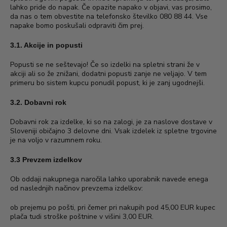
lahko pride do napak. Če opazite napako v objavi, vas prosimo,
da nas o tem obvestite na telefonsko številko 080 88 44. Vse
napake bomo poskušali odpraviti čim prej.
3.1. Akcije in popusti
Popusti se ne seštevajo! Če so izdelki na spletni strani že v
akciji ali so že znižani, dodatni popusti zanje ne veljajo. V tem
primeru bo sistem kupcu ponudil popust, ki je zanj ugodnejši.
3.2. Dobavni rok
Dobavni rok za izdelke, ki so na zalogi, je za naslove dostave v
Sloveniji običajno 3 delovne dni. Vsak izdelek iz spletne trgovine
je na voljo v razumnem roku.
3.3 Prevzem izdelkov
Ob oddaji nakupnega naročila lahko uporabnik navede enega
od naslednjih načinov prevzema izdelkov:
ob prejemu po pošti, pri čemer pri nakupih pod 45,00 EUR kupec
plača tudi stroške poštnine v višini 3,00 EUR.