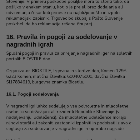
Slovenije. V primeru poškodbe pošiljke mora to storiti tako, da
pošiljko v enakem stanju, kot jo je prejel, brez dodajanja ali
odvzemanja česar koli prinese na najbližjo pošto in izpolni
reklamacijski zapisnik. Trgovec bo skupaj s Pošto Slovenije
poskrbel, da bo reklamacija rešena čim prej.
16. Pravila in pogoji za sodelovanje v
nagradnih igrah
Splošni pogoji in pravila za prirejanje nagradnih iger na spletnih
portalih BIOSTILE doo
Organizator: BIOSTILE, trgovina in storitve doo, Komen 129A,
6223 Komen, matična številka: 6004075000, davčna številka
SI17834619, blagovna znamka Biostile.
16.1. Pogoji sodelovanja
V nagradni igri lahko sodelujejo vse polnoletne in mladoletne
osebe, ki so državljani ali rezidenti Republike Slovenije (v
nadaljevanju: udeleženci). Za mladoletne udeležence morajo
njihovi starši ali zakoniti zastopniki izpolniti in podpisati izjavo o
soglasju za sodelovanje v nagradni igri in uporabo nagrade.