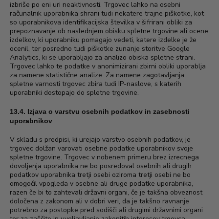
izbriše po eni uri neaktivnosti. Trgovec lahko na osebni
računalnik uporabnika shrani tudi nekatere trajne piškotke, kot
so uporabnikova identifikacijska številka v šifrirani obliki za
prepoznavanje ob naslednjem obisku spletne trgovine ali ocene
izdelkov, ki uporabniku pomagajo vedeti, katere izdelke je že
ocenil, ter posredno tudi piškotke zunanje storitve Google
Analytics, ki se uporabljajo za analizo obiska spletne strani.
Trgovec lahko te podatke v anonimizirani zbirni obliki uporablja
za namene statistične analize. Za namene zagotavljanja
spletne varnosti trgovec zbira tudi IP-naslove, s katerih
uporabniki dostopajo do spletne trgovine.
13.4. Izjava o varstvu osebnih podatkov in zasebnosti
uporabnikov
V skladu s predpisi, ki urejajo varstvo osebnih podatkov, je
trgovec dolžan varovati osebne podatke uporabnikov svoje
spletne trgovine. Trgovec v nobenem primeru brez izrecnega
dovoljenja uporabnika ne bo posredoval osebnih ali drugih
podatkov uporabnika tretji osebi oziroma tretji osebi ne bo
omogočil vpogleda v osebne ali druge podatke uporabnika,
razen če bi to zahtevali državni organi, če je takšna obveznost
določena z zakonom ali v dobri veri, da je takšno ravnanje
potrebno za postopke pred sodišči ali drugimi državnimi organi
ter za zaščito in uveljavljanje zakonitih interesov trgovca.