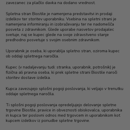
zavezanec za plačilo davka na dodano vrednost.
Spletna stran Biostile je namenjena predstavitvi in prodaji
izdelkov ter storitev uporabniku. Vsebina na spletni strani je
namenjena informiranju in izobraževanju ter ne nadomešča
posveta z zdravnikom. Glede uporabe nasvetov prodajalec
svetuje, naj se kupec glede na svoje zdravstveno stanje
predhodno posvetuje s svojim osebnim zdravnikom.
Uporabnik je oseba, ki uporablja spletno stran, oziroma kupec
ob oddaji spletnega naročila.
Kupec (v nadaljevanju tudi: stranka, uporabnik, potrošnik) je
fizična ali pravna oseba, ki prek spletne strani Biostile naroči
storitev dostave izdelka.
Kupca zavezujejo splošni pogoji poslovanja, ki veljajo v trenutku
oddaje spletnega naročila.
Ti splošni pogoji poslovanja opredeljujejo delovanje spletne
trgovine Biostile, pravice in obveznosti obiskovalca, uporabnika
in kupca ter poslovni odnos med trgovcem in uporabnikom kot
kupcem izdelkov iz ponudbe spletne trgovine.