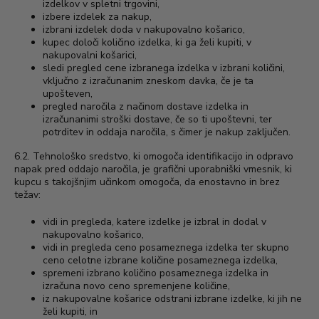
izdelkov v spletni trgovini,
izbere izdelek za nakup,
izbrani izdelek doda v nakupovalno košarico,
kupec določi količino izdelka, ki ga želi kupiti, v
nakupovalni košarici,
sledi pregled cene izbranega izdelka v izbrani količini,
vključno z izračunanim zneskom davka, če je ta
upošteven,
pregled naročila z načinom dostave izdelka in
izračunanimi stroški dostave, če so ti upoštevni, ter
potrditev in oddaja naročila, s čimer je nakup zaključen.
6.2. Tehnološko sredstvo, ki omogoča identifikacijo in odpravo
napak pred oddajo naročila, je grafični uporabniški vmesnik, ki
kupcu s takojšnjim učinkom omogoča, da enostavno in brez
težav:
vidi in pregleda, katere izdelke je izbral in dodal v
nakupovalno košarico,
vidi in pregleda ceno posameznega izdelka ter skupno
ceno celotne izbrane količine posameznega izdelka,
spremeni izbrano količino posameznega izdelka in
izračuna novo ceno spremenjene količine,
iz nakupovalne košarice odstrani izbrane izdelke, ki jih ne
želi kupiti, in