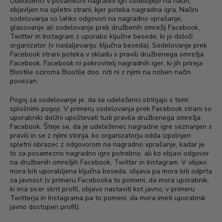
Udeleženci v posamezni nagradni igri sodelujejo na način,
objavljen na spletni strani, kjer poteka nagradna igra. Načini
sodelovanja so lahko odgovori na nagradno vprašanje,
glasovanje ali sodelovanje prek družbenih omrežij Facebook,
Twitter in Instagram z uporabo ključne besede, ki jo določi
organizator (v nadaljevanju: ključna beseda). Sodelovanje prek
Facebook strani poteka v skladu s pravili družbenega omrežja
Facebook. Facebook ni pokrovitelj nagradnih iger, ki jih prireja
Biostile oziroma Biostile doo, niti ni z njimi na noben način
povezan.
Pogoj za sodelovanje je, da se udeleženci strinjajo s temi
splošnimi pogoji. V primeru sodelovanja prek Facebook strani so
uporabniki dolžni upoštevati tudi pravila družbenega omrežja
Facebook. Šteje se, da je udeleženec nagradne igre seznanjen s
pravili in se z njimi strinja, ko organizatorju odda izpolnjen
spletni obrazec z odgovorom na nagradno vprašanje, kadar je
to za posamezno nagradno igro potrebno, ali ko objavi odgovor
na družbenih omrežjih Facebook, Twitter in Instagram. V objavi
mora biti uporabljena ključna beseda, objava pa mora biti odprta
za javnost (v primeru Facebooka to pomeni, da mora uporabnik,
ki ima sicer skrit profil, objavo nastaviti kot javno; v primeru
Twitterja in Instagrama pa to pomeni, da mora imeti uporabnik
javno dostopen profil).