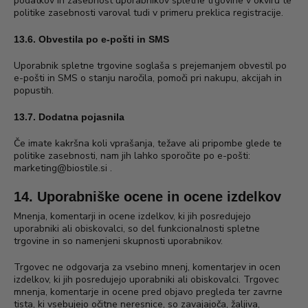
podatkov in zasebnost uporabnikov spletne trgovine v okviru te
politike zasebnosti varoval tudi v primeru preklica registracije.
13.6. Obvestila po e-pošti in SMS
Uporabnik spletne trgovine soglaša s prejemanjem obvestil po
e-pošti in SMS o stanju naročila, pomoči pri nakupu, akcijah in
popustih.
13.7. Dodatna pojasnila
Če imate kakršna koli vprašanja, težave ali pripombe glede te
politike zasebnosti, nam jih lahko sporočite po e-pošti:
marketing@biostile.si
.
14. Uporabniške ocene in ocene izdelkov
Mnenja, komentarji in ocene izdelkov, ki jih posredujejo
uporabniki ali obiskovalci, so del funkcionalnosti spletne
trgovine in so namenjeni skupnosti uporabnikov.
Trgovec ne odgovarja za vsebino mnenj, komentarjev in ocen
izdelkov, ki jih posredujejo uporabniki ali obiskovalci. Trgovec
mnenja, komentarje in ocene pred objavo pregleda ter zavrne
tista, ki vsebujejo očitne neresnice, so zavajajoča, žaljiva,