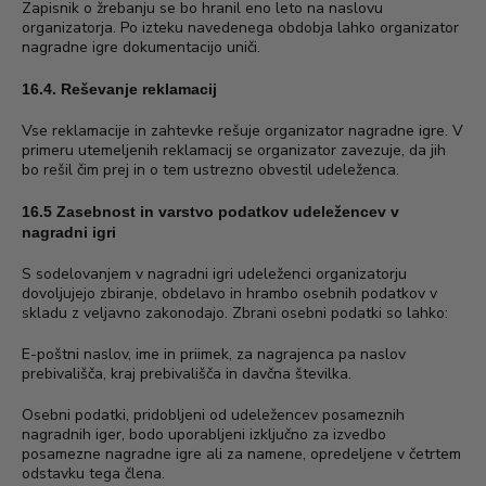
Zapisnik o žrebanju se bo hranil eno leto na naslovu
organizatorja. Po izteku navedenega obdobja lahko organizator
nagradne igre dokumentacijo uniči.
16.4. Reševanje reklamacij
Vse reklamacije in zahtevke rešuje organizator nagradne igre. V
primeru utemeljenih reklamacij se organizator zavezuje, da jih
bo rešil čim prej in o tem ustrezno obvestil udeleženca.
16.5 Zasebnost in varstvo podatkov udeležencev v
nagradni igri
S sodelovanjem v nagradni igri udeleženci organizatorju
dovoljujejo zbiranje, obdelavo in hrambo osebnih podatkov v
skladu z veljavno zakonodajo. Zbrani osebni podatki so lahko:
E-poštni naslov, ime in priimek, za nagrajenca pa naslov
prebivališča, kraj prebivališča in davčna številka.
Osebni podatki, pridobljeni od udeležencev posameznih
nagradnih iger, bodo uporabljeni izključno za izvedbo
posamezne nagradne igre ali za namene, opredeljene v četrtem
odstavku tega člena.