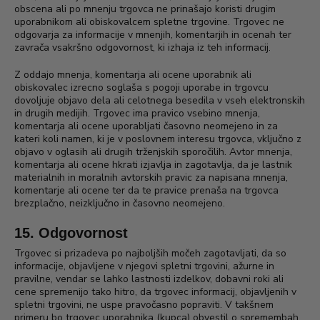
obscena ali po mnenju trgovca ne prinašajo koristi drugim
uporabnikom ali obiskovalcem spletne trgovine. Trgovec ne
odgovarja za informacije v mnenjih, komentarjih in ocenah ter
zavrača vsakršno odgovornost, ki izhaja iz teh informacij.
Z oddajo mnenja, komentarja ali ocene uporabnik ali
obiskovalec izrecno soglaša s pogoji uporabe in trgovcu
dovoljuje objavo dela ali celotnega besedila v vseh elektronskih
in drugih medijih. Trgovec ima pravico vsebino mnenja,
komentarja ali ocene uporabljati časovno neomejeno in za
kateri koli namen, ki je v poslovnem interesu trgovca, vključno z
objavo v oglasih ali drugih trženjskih sporočilih. Avtor mnenja,
komentarja ali ocene hkrati izjavlja in zagotavlja, da je lastnik
materialnih in moralnih avtorskih pravic za napisana mnenja,
komentarje ali ocene ter da te pravice prenaša na trgovca
brezplačno, neizključno in časovno neomejeno.
15. Odgovornost
Trgovec si prizadeva po najboljših močeh zagotavljati, da so
informacije, objavljene v njegovi spletni trgovini, ažurne in
pravilne, vendar se lahko lastnosti izdelkov, dobavni roki ali
cene spremenijo tako hitro, da trgovec informacij, objavljenih v
spletni trgovini, ne uspe pravočasno popraviti. V takšnem
primeru bo trgovec uporabnika (kupca) obvestil o spremembah