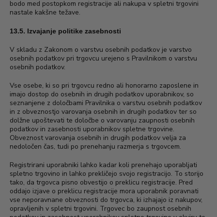
bodo med postopkom registracije ali nakupa v spletni trgovini
nastale kakšne težave.
13.5. Izvajanje politike zasebnosti
V skladu z Zakonom o varstvu osebnih podatkov je varstvo
osebnih podatkov pri trgovcu urejeno s Pravilnikom o varstvu
osebnih podatkov.
Vse osebe, ki so pri trgovcu redno ali honorarno zaposlene in
imajo dostop do osebnih in drugih podatkov uporabnikov, so
seznanjene z določbami Pravilnika o varstvu osebnih podatkov
in z obveznostjo varovanja osebnih in drugih podatkov ter so
dolžne upoštevati te določbe o varovanju zaupnosti osebnih
podatkov in zasebnosti uporabnikov spletne trgovine.
Obveznost varovanja osebnih in drugih podatkov velja za
nedoločen čas, tudi po prenehanju razmerja s trgovcem.
Registrirani uporabniki lahko kadar koli prenehajo uporabljati
spletno trgovino in lahko prekličejo svojo registracijo. To storijo
tako, da trgovca pisno obvestijo o preklicu registracije. Pred
oddajo izjave o preklicu registracije mora uporabnik poravnati
vse neporavnane obveznosti do trgovca, ki izhajajo iz nakupov,
opravljenih v spletni trgovini. Trgovec bo zaupnost osebnih