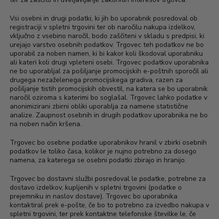
Vsi osebni in drugi podatki, ki jih bo uporabnik posredoval ob
registraciji v spletni trgovini ter ob naročilu nakupa izdelkov,
vključno z vsebino naročil, bodo zaščiteni v skladu s predpisi, ki
urejajo varstvo osebnih podatkov. Trgovec teh podatkov ne bo
uporabil za noben namen, ki bi kakor koli škodoval uporabniku
ali kateri koli drugi vpleteni osebi. Trgovec podatkov uporabnika
ne bo uporabljal za pošiljanje promocijskih e-poštnih sporočil ali
drugega nezaželenega promocijskega gradiva, razen za
pošiljanje tistih promocijskih obvestil, na katera se bo uporabnik
naročil oziroma s katerimi bo soglašal. Trgovec lahko podatke v
anonimizirani zbirni obliki uporablja za namene statistične
analize. Zaupnost osebnih in drugih podatkov uporabnika ne bo
na noben način kršena.
Trgovec bo osebne podatke uporabnikov hranil v zbirki osebnih
podatkov le toliko časa, kolikor je nujno potrebno za dosego
namena, za katerega se osebni podatki zbirajo in hranijo.
Trgovec bo dostavni službi posredoval le podatke, potrebne za
dostavo izdelkov, kupljenih v spletni trgovini (podatke o
prejemniku in naslov dostave). Trgovec bo uporabnika
kontaktiral prek e-pošte, če bo to potrebno za izvedbo nakupa v
spletni trgovini, ter prek kontaktne telefonske številke le, če