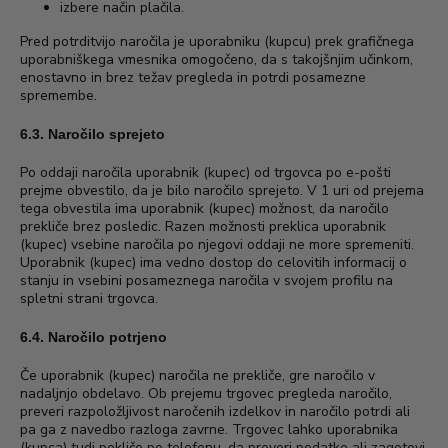
izbere način plačila.
Pred potrditvijo naročila je uporabniku (kupcu) prek grafičnega
uporabniškega vmesnika omogočeno, da s takojšnjim učinkom,
enostavno in brez težav pregleda in potrdi posamezne
spremembe.
6.3. Naročilo sprejeto
Po oddaji naročila uporabnik (kupec) od trgovca po e-pošti
prejme obvestilo, da je bilo naročilo sprejeto. V 1 uri od prejema
tega obvestila ima uporabnik (kupec) možnost, da naročilo
prekliče brez posledic. Razen možnosti preklica uporabnik
(kupec) vsebine naročila po njegovi oddaji ne more spremeniti.
Uporabnik (kupec) ima vedno dostop do celovitih informacij o
stanju in vsebini posameznega naročila v svojem profilu na
spletni strani trgovca.
6.4. Naročilo potrjeno
Če uporabnik (kupec) naročila ne prekliče, gre naročilo v
nadaljnjo obdelavo. Ob prejemu trgovec pregleda naročilo,
preveri razpoložljivost naročenih izdelkov in naročilo potrdi ali
pa ga z navedbo razloga zavrne. Trgovec lahko uporabnika
(kupca) tudi pokliče po telefonu, da preveri podatke ali zagotovi