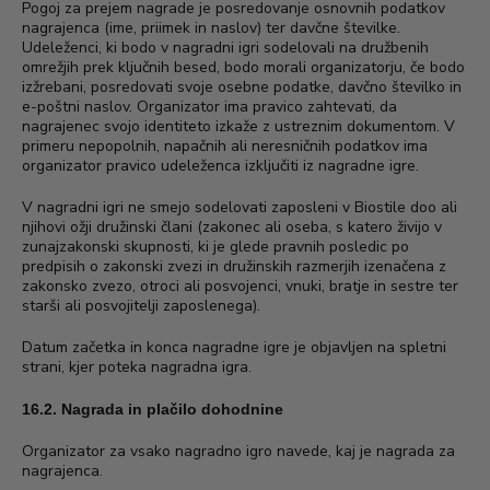
Pogoj za prejem nagrade je posredovanje osnovnih podatkov
nagrajenca (ime, priimek in naslov) ter davčne številke.
Udeleženci, ki bodo v nagradni igri sodelovali na družbenih
omrežjih prek ključnih besed, bodo morali organizatorju, če bodo
izžrebani, posredovati svoje osebne podatke, davčno številko in
e-poštni naslov. Organizator ima pravico zahtevati, da
nagrajenec svojo identiteto izkaže z ustreznim dokumentom. V
primeru nepopolnih, napačnih ali neresničnih podatkov ima
organizator pravico udeleženca izključiti iz nagradne igre.
V nagradni igri ne smejo sodelovati zaposleni v Biostile doo ali
njihovi ožji družinski člani (zakonec ali oseba, s katero živijo v
zunajzakonski skupnosti, ki je glede pravnih posledic po
predpisih o zakonski zvezi in družinskih razmerjih izenačena z
zakonsko zvezo, otroci ali posvojenci, vnuki, bratje in sestre ter
starši ali posvojitelji zaposlenega).
Datum začetka in konca nagradne igre je objavljen na spletni
strani, kjer poteka nagradna igra.
16.2. Nagrada in plačilo dohodnine
Organizator za vsako nagradno igro navede, kaj je nagrada za
nagrajenca.