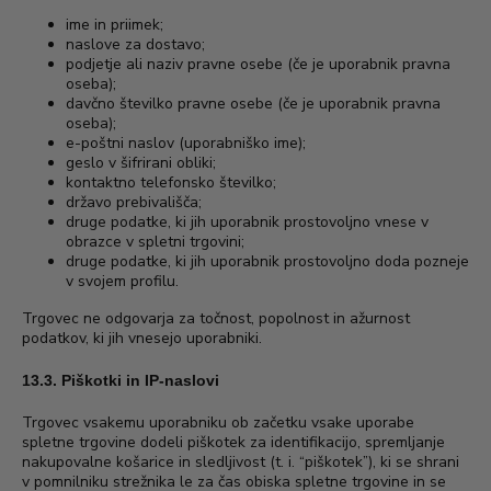
ime in priimek;
naslove za dostavo;
podjetje ali naziv pravne osebe (če je uporabnik pravna
oseba);
davčno številko pravne osebe (če je uporabnik pravna
oseba);
e-poštni naslov (uporabniško ime);
geslo v šifrirani obliki;
kontaktno telefonsko številko;
državo prebivališča;
druge podatke, ki jih uporabnik prostovoljno vnese v
obrazce v spletni trgovini;
druge podatke, ki jih uporabnik prostovoljno doda pozneje
v svojem profilu.
Trgovec ne odgovarja za točnost, popolnost in ažurnost
podatkov, ki jih vnesejo uporabniki.
13.3. Piškotki in IP-naslovi
Trgovec vsakemu uporabniku ob začetku vsake uporabe
spletne trgovine dodeli piškotek za identifikacijo, spremljanje
nakupovalne košarice in sledljivost (t. i. “piškotek”), ki se shrani
v pomnilniku strežnika le za čas obiska spletne trgovine in se