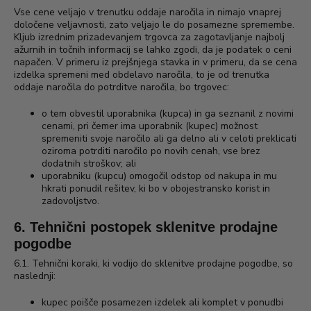
Vse cene veljajo v trenutku oddaje naročila in nimajo vnaprej
določene veljavnosti, zato veljajo le do posamezne spremembe.
Kljub izrednim prizadevanjem trgovca za zagotavljanje najbolj
ažurnih in točnih informacij se lahko zgodi, da je podatek o ceni
napačen. V primeru iz prejšnjega stavka in v primeru, da se cena
izdelka spremeni med obdelavo naročila, to je od trenutka
oddaje naročila do potrditve naročila, bo trgovec:
o tem obvestil uporabnika (kupca) in ga seznanil z novimi
cenami, pri čemer ima uporabnik (kupec) možnost
spremeniti svoje naročilo ali ga delno ali v celoti preklicati
oziroma potrditi naročilo po novih cenah, vse brez
dodatnih stroškov; ali
uporabniku (kupcu) omogočil odstop od nakupa in mu
hkrati ponudil rešitev, ki bo v obojestransko korist in
zadovoljstvo.
6. Tehnični postopek sklenitve prodajne
pogodbe
6.1. Tehnični koraki, ki vodijo do sklenitve prodajne pogodbe, so
naslednji:
kupec poišče posamezen izdelek ali komplet v ponudbi