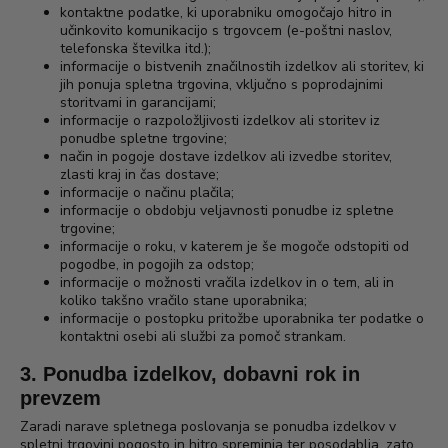
kontaktne podatke, ki uporabniku omogočajo hitro in
učinkovito komunikacijo s trgovcem (e-poštni naslov,
telefonska številka itd.);
informacije o bistvenih značilnostih izdelkov ali storitev, ki
jih ponuja spletna trgovina, vključno s poprodajnimi
storitvami in garancijami;
informacije o razpoložljivosti izdelkov ali storitev iz
ponudbe spletne trgovine;
način in pogoje dostave izdelkov ali izvedbe storitev,
zlasti kraj in čas dostave;
informacije o načinu plačila;
informacije o obdobju veljavnosti ponudbe iz spletne
trgovine;
informacije o roku, v katerem je še mogoče odstopiti od
pogodbe, in pogojih za odstop;
informacije o možnosti vračila izdelkov in o tem, ali in
koliko takšno vračilo stane uporabnika;
informacije o postopku pritožbe uporabnika ter podatke o
kontaktni osebi ali službi za pomoč strankam.
3. Ponudba izdelkov, dobavni rok in
prevzem
Zaradi narave spletnega poslovanja se ponudba izdelkov v
spletni trgovini pogosto in hitro spreminja ter posodablja, zato