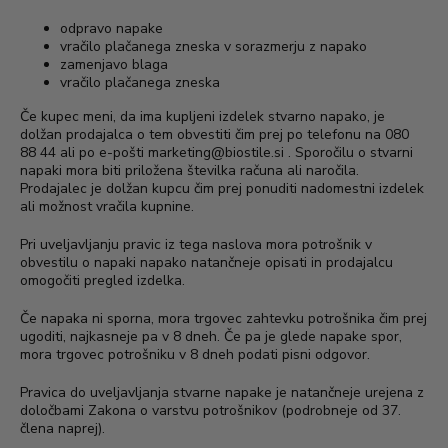
odpravo napake
vračilo plačanega zneska v sorazmerju z napako
zamenjavo blaga
vračilo plačanega zneska
Če kupec meni, da ima kupljeni izdelek stvarno napako, je
dolžan prodajalca o tem obvestiti čim prej po telefonu na 080
88 44 ali po e-pošti
marketing@biostile.si
. Sporočilu o stvarni
napaki mora biti priložena številka računa ali naročila.
Prodajalec je dolžan kupcu čim prej ponuditi nadomestni izdelek
ali možnost vračila kupnine.
Pri uveljavljanju pravic iz tega naslova mora potrošnik v
obvestilu o napaki napako natančneje opisati in prodajalcu
omogočiti pregled izdelka.
Če napaka ni sporna, mora trgovec zahtevku potrošnika čim prej
ugoditi, najkasneje pa v 8 dneh. Če pa je glede napake spor,
mora trgovec potrošniku v 8 dneh podati pisni odgovor.
Pravica do uveljavljanja stvarne napake je natančneje urejena z
določbami Zakona o varstvu potrošnikov (podrobneje od 37.
člena naprej).