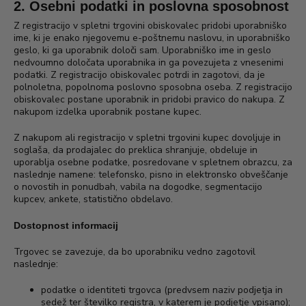
2. Osebni podatki in poslovna sposobnost
Z registracijo v spletni trgovini obiskovalec pridobi uporabniško
ime, ki je enako njegovemu e-poštnemu naslovu, in uporabniško
geslo, ki ga uporabnik določi sam. Uporabniško ime in geslo
nedvoumno določata uporabnika in ga povezujeta z vnesenimi
podatki. Z registracijo obiskovalec potrdi in zagotovi, da je
polnoletna, popolnoma poslovno sposobna oseba. Z registracijo
obiskovalec postane uporabnik in pridobi pravico do nakupa. Z
nakupom izdelka uporabnik postane kupec.
Z nakupom ali registracijo v spletni trgovini kupec dovoljuje in
soglaša, da prodajalec do preklica shranjuje, obdeluje in
uporablja osebne podatke, posredovane v spletnem obrazcu, za
naslednje namene: telefonsko, pisno in elektronsko obveščanje
o novostih in ponudbah, vabila na dogodke, segmentacijo
kupcev, ankete, statistično obdelavo.
Dostopnost informacij
Trgovec se zavezuje, da bo uporabniku vedno zagotovil
naslednje:
podatke o identiteti trgovca (predvsem naziv podjetja in
sedež ter številko registra, v katerem je podjetje vpisano);