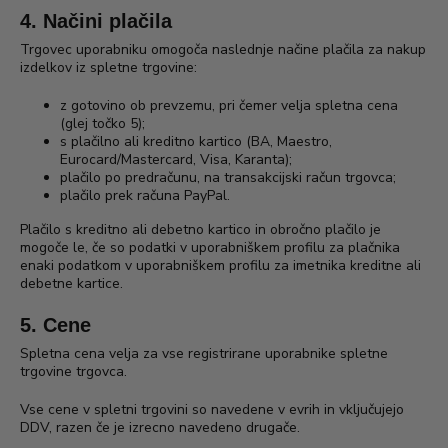
4. Načini plačila
Trgovec uporabniku omogoča naslednje načine plačila za nakup
izdelkov iz spletne trgovine:
z gotovino ob prevzemu, pri čemer velja spletna cena
(glej točko 5);
s plačilno ali kreditno kartico (BA, Maestro,
Eurocard/Mastercard, Visa, Karanta);
plačilo po predračunu, na transakcijski račun trgovca;
plačilo prek računa PayPal.
Plačilo s kreditno ali debetno kartico in obročno plačilo je
mogoče le, če so podatki v uporabniškem profilu za plačnika
enaki podatkom v uporabniškem profilu za imetnika kreditne ali
debetne kartice.
5. Cene
Spletna cena velja za vse registrirane uporabnike spletne
trgovine trgovca.
Vse cene v spletni trgovini so navedene v evrih in vključujejo
DDV, razen če je izrecno navedeno drugače.