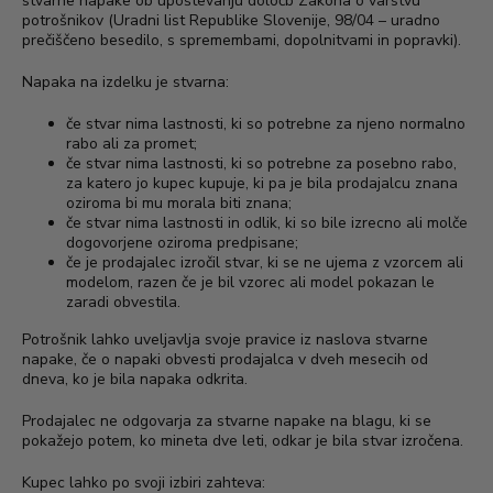
stvarne napake ob upoštevanju določb Zakona o varstvu
potrošnikov (Uradni list Republike Slovenije, 98/04 – uradno
prečiščeno besedilo, s spremembami, dopolnitvami in popravki).
Napaka na izdelku je stvarna:
če stvar nima lastnosti, ki so potrebne za njeno normalno
rabo ali za promet;
če stvar nima lastnosti, ki so potrebne za posebno rabo,
za katero jo kupec kupuje, ki pa je bila prodajalcu znana
oziroma bi mu morala biti znana;
če stvar nima lastnosti in odlik, ki so bile izrecno ali molče
dogovorjene oziroma predpisane;
če je prodajalec izročil stvar, ki se ne ujema z vzorcem ali
modelom, razen če je bil vzorec ali model pokazan le
zaradi obvestila.
Potrošnik lahko uveljavlja svoje pravice iz naslova stvarne
napake, če o napaki obvesti prodajalca v dveh mesecih od
dneva, ko je bila napaka odkrita.
Prodajalec ne odgovarja za stvarne napake na blagu, ki se
pokažejo potem, ko mineta dve leti, odkar je bila stvar izročena.
Kupec lahko po svoji izbiri zahteva: