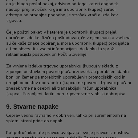
da je blago poslal nazaj, odvisno od tega, kateri dogodek
nastopi prej. Strošek, ki ga ima uporabnik (kupec) zaradi
odstopa od prodajne pogodbe, je strošek vračila izdelkov
trgovcu.
Če je poštni paket, v katerem je uporabnik (kupec) prejel
naročene izdelke, fizično poškodovan, če v njem manjka vsebina
ali če kaže znake odpiranja, mora uporabnik (kupec) prodajalca
o tem obvestiti z vsemi informacijami, da lahko ta sproži
reklamacijski postopek pri Pošti Slovenije.
Za vrnjene izdelke trgovec uporabniku (kupcu) v skladu z
zgornjim odstavkom povrne plačani znesek ali porabljeni darilni
bon, pri čemer pa morebitnih uporabljenih promocijskih kod in
drugih popustov uporabniku (kupcu) ne povrne. Trgovec plačani
znesek vrne na osebni ali transakcijski račun uporabnika
(kupca). Porabljeni darilni bon trgovec vrne v obliki dobropisa.
9. Stvarne napake
Čeprav vedno ravnamo v dobri veri, lahko pri spremembah na
spletni strani pride do napak.
Kot potrošnik imate pravico uveljavljati svoje pravice iz naslova