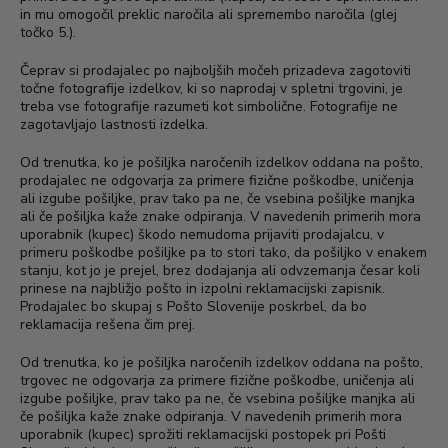
in mu omogočil preklic naročila ali spremembo naročila (glej
točko 5.).
Čeprav si prodajalec po najboljših močeh prizadeva zagotoviti
točne fotografije izdelkov, ki so naprodaj v spletni trgovini, je
treba vse fotografije razumeti kot simbolične. Fotografije ne
zagotavljajo lastnosti izdelka.
Od trenutka, ko je pošiljka naročenih izdelkov oddana na pošto,
prodajalec ne odgovarja za primere fizične poškodbe, uničenja
ali izgube pošiljke, prav tako pa ne, če vsebina pošiljke manjka
ali če pošiljka kaže znake odpiranja. V navedenih primerih mora
uporabnik (kupec) škodo nemudoma prijaviti prodajalcu, v
primeru poškodbe pošiljke pa to stori tako, da pošiljko v enakem
stanju, kot jo je prejel, brez dodajanja ali odvzemanja česar koli
prinese na najbližjo pošto in izpolni reklamacijski zapisnik.
Prodajalec bo skupaj s Pošto Slovenije poskrbel, da bo
reklamacija rešena čim prej.
Od trenutka, ko je pošiljka naročenih izdelkov oddana na pošto,
trgovec ne odgovarja za primere fizične poškodbe, uničenja ali
izgube pošiljke, prav tako pa ne, če vsebina pošiljke manjka ali
če pošiljka kaže znake odpiranja. V navedenih primerih mora
uporabnik (kupec) sprožiti reklamacijski postopek pri Pošti