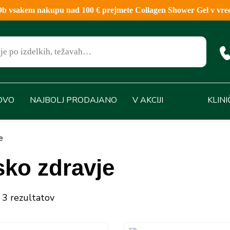
sakem nakupu nad 100 € prejmete Collagen Shower Gel v vred
OVO
NAJBOLJ PRODAJANO
V AKCIJI
KLIN
e
ko zdravje
 3 rezultatov