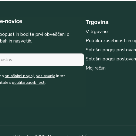
 e-novice
Trgovina
V trgovino
opust in bodite prvi obveščeni o
Politika zasebnosti in 
bah in nasvetih.
Splošni pogoji poslovan
Splošni pogoji poslovan
Moj račun
e s
splošnimi pogoji poslovanja
in ste
ašate s
politiko zasebnosti
.