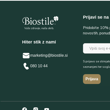
Prijavi se na
Pridobite 10% p
novostih, ponud
Hiter stik z nami
marketing@biostile.si
S prijavo se strinjat
080 10 44
seznanjeni ter sogl
Prijava