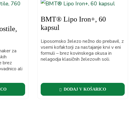
BMT® Lipo Iron+, 60
kapsul
stile,
Liposomsko železo nežno do prebavil, z
vsemi kofaktorji za nastajanje krvi v eni
haker za
formuli – brez kovinskega okusa in
skih
nelagodja klasičnih železovih soli.
e brez
ovadnico ali
ICO
DODAJ V KOŠARICO