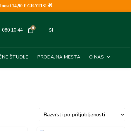
nosti 14,90 € GRATIS! 🎁
0
SI
080 10 44
IČNE ŠTUDIJE
PRODAJNA MESTA
O NAS