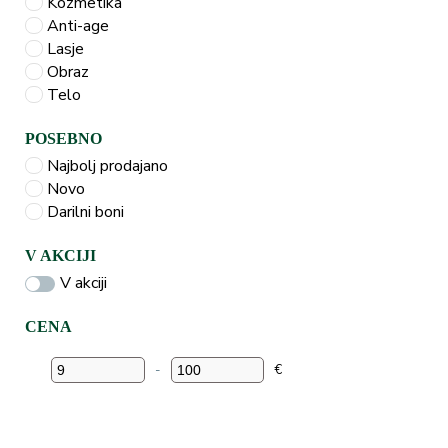
Kozmetika
Anti-age
Lasje
Obraz
Telo
POSEBNO
Najbolj prodajano
Novo
Darilni boni
V AKCIJI
V akciji
CENA
-
€
Minimum Price
Maximum Price