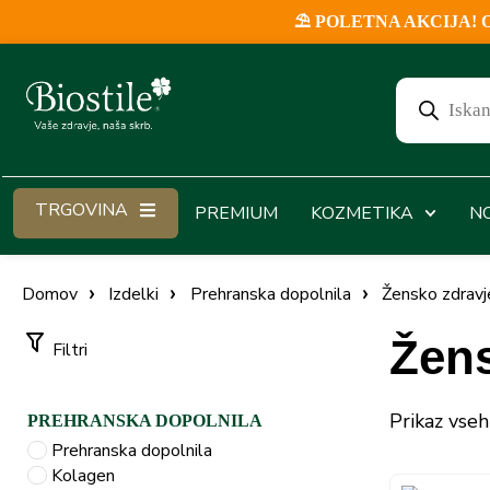
⛱️ POLETNA AKCIJA! Ob v
TRGOVINA
PREMIUM
KOZMETIKA
N
Domov
Izdelki
Prehranska dopolnila
Žensko zdravj
Žens
Filtri
Prikaz vseh
PREHRANSKA DOPOLNILA
Prehranska dopolnila
Kolagen