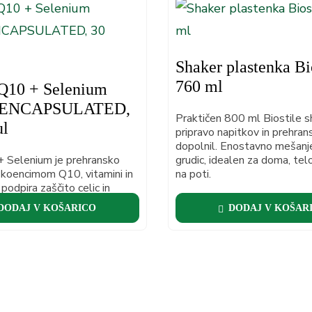
Shaker plastenka Bio
760 ml
10 + Selenium
ENCAPSULATED,
Praktičen 800 ml Biostile s
ul
pripravo napitkov in prehran
dopolnil. Enostavno mešanj
Selenium je prehransko
grudic, idealen za doma, tel
 koencimom Q10, vitamini in
na poti.
podpira zaščito celic in
kolagena.
DODAJ V KOŠARICO
DODAJ V KOŠAR