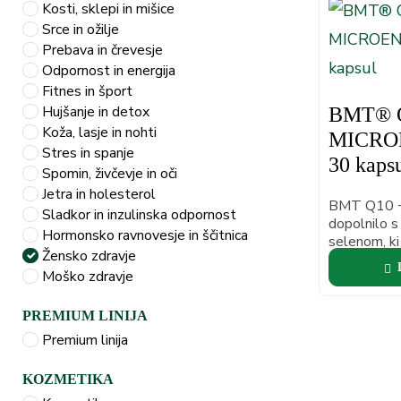
Kosti, sklepi in mišice
Srce in ožilje
Prebava in črevesje
Odpornost in energija
Fitnes in šport
Hujšanje in detox
BMT® Q
Koža, lasje in nohti
MICRO
Stres in spanje
30 kaps
Spomin, živčevje in oči
Jetra in holesterol
BMT Q10 + 
Sladkor in inzulinska odpornost
dopolnilo s
Hormonsko ravnovesje in ščitnica
selenom, ki 
Žensko zdravje
nastajanje 
Moško zdravje
PREMIUM LINIJA
Premium linija
KOZMETIKA