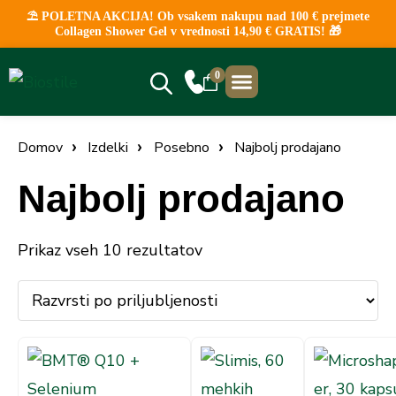
⛱️ POLETNA AKCIJA! Ob vsakem nakupu nad 100 € prejmete
Collagen Shower Gel v vrednosti 14,90 € GRATIS! 🎁
0
NAJBOLJ PRODAJANO
KLINIČNE ŠTUDIJE
PRODAJNA MESTA
Domov
Izdelki
Posebno
Najbolj prodajano
Najbolj prodajano
Prikaz vseh 10 rezultatov