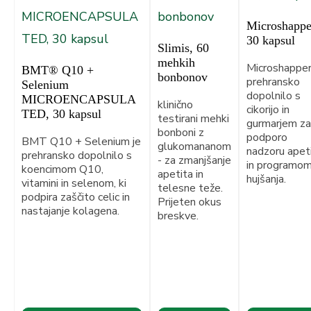
Microshappe
30 kapsul
Slimis, 60
mehkih
Microshapper
BMT® Q10 +
bonbonov
prehransko
Selenium
dopolnilo s
MICROENCAPSULA
klinično
cikorijo in
TED, 30 kapsul
testirani mehki
gurmarjem za
bonboni z
podporo
BMT Q10 + Selenium je
glukomananom
nadzoru apet
prehransko dopolnilo s
- za zmanjšanje
in programo
koencimom Q10,
apetita in
hujšanja.
vitamini in selenom, ki
telesne teže.
podpira zaščito celic in
Prijeten okus
nastajanje kolagena.
breskve.