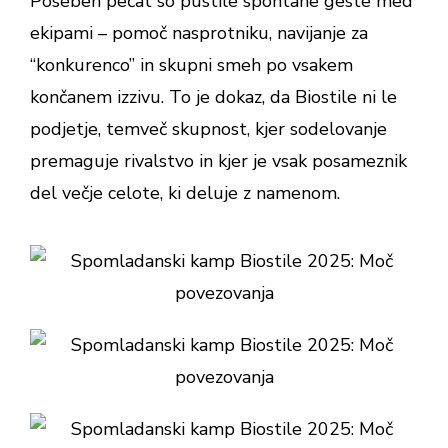
Poseben pečat so pustile spontane geste med
ekipami – pomoč nasprotniku, navijanje za
“konkurenco” in skupni smeh po vsakem
končanem izzivu. To je dokaz, da Biostile ni le
podjetje, temveč skupnost, kjer sodelovanje
premaguje rivalstvo in kjer je vsak posameznik
del večje celote, ki deluje z namenom.