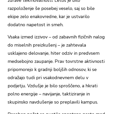
zdrave tekmovalnosti. Letos je bilo
razpoloženje še posebej veselo, saj so bile
ekipe zelo enakovredne, kar je ustvarilo
dodatno napetost in smeh.
Vsaka izmed izzivov – od zabavnih fizičnih nalog
do miselnih preizkušenj – je zahtevala
usklajeno delovanje, hiter odziv in predvsem
medsebojno zaupanje. Prav tovrstne aktivnosti
pripomorejo k gradnji boljših odnosov, ki se
odražajo tudi pri vsakodnevnem delu v
podjetju. Vzdušje je bilo sproščeno, a hkrati
polno energije – navijanje, taktiziranje in
skupinsko navdušenje so preplavili kampus.