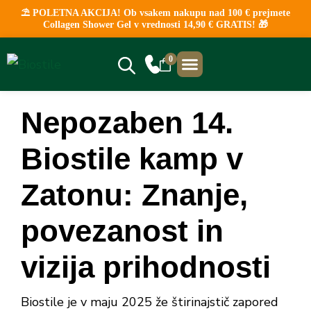
⛱️ POLETNA AKCIJA! Ob vsakem nakupu nad 100 € prejmete
Collagen Shower Gel v vrednosti 14,90 € GRATIS! 🎁
0
NAJBOLJ PRODAJANO
KLINIČNE ŠTUDIJE
PRODAJNA MESTA
Nepozaben 14.
Biostile kamp v
Zatonu: Znanje,
povezanost in
vizija prihodnosti
Biostile je v maju 2025 že štirinajstič zapored