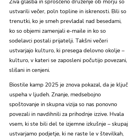
Živa glasba in sproščeno druženje ob morju so
ustvarili večer, poln topline in iskrenosti. Bili so
trenutki, ko je smeh prevladal nad besedami,
ko so objemi zamenjali e-maile in ko so
sodelavci postali prijatelji. Takšni večeri
ustvarjajo kulturo, ki presega delovno okolje –
kulturo, v kateri se zaposleni počutijo povezani,
slišani in cenjeni.
Biostile kamp 2025 je znova pokazal, da je ključ
uspeha v ljudeh. Znanje, medsebojno
spoštovanje in skupna vizija so nas ponovno
povezali in navdihnili za prihodnje izzive. Hvala
vsem, ki ste bili del te izjemne izkušnje – skupaj
ustvarjamo podjetje, ki ne raste le v številkah,