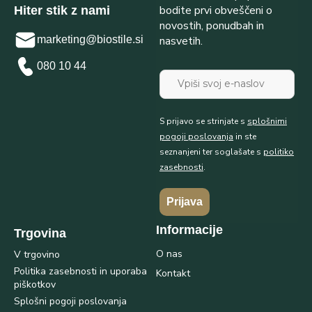
bodite prvi obveščeni o
Hiter stik z nami
novostih, ponudbah in
nasvetih.
marketing@biostile.si
080 10 44
S prijavo se strinjate s
splošnimi
pogoji poslovanja
in ste
seznanjeni ter soglašate s
politiko
zasebnosti
.
Prijava
Informacije
Trgovina
O nas
V trgovino
Politika zasebnosti in uporaba
Kontakt
piškotkov
Splošni pogoji poslovanja