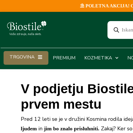
⛱️ POLETNA AKCIJA! Ob v
TRGOVINA
PREMIUM
KOZMETIKA
N
V podjetju Biostil
prvem mestu
Pred 12 leti se je v družini Kosmina rodila idej
in
Zakaj? Ker so 
ljudem
jim bo znalo prisluhniti.