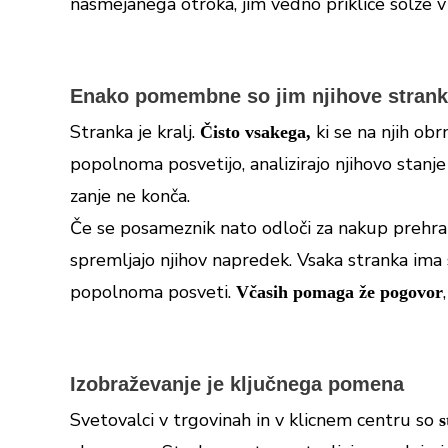
nasmejanega otroka, jim vedno prikliče solze v 
Enako pomembne so jim njihove stran
Stranka je kralj.
ki se na njih obr
Čisto vsakega,
popolnoma posvetijo, analizirajo njihovo stanje
zanje ne konča.
Če se posameznik nato odloči za nakup prehrans
spremljajo njihov napredek. Vsaka stranka ima 
popolnoma posveti.
Včasih pomaga že pogovor
Izobraževanje je ključnega pomena
Svetovalci v trgovinah in v klicnem centru so
s