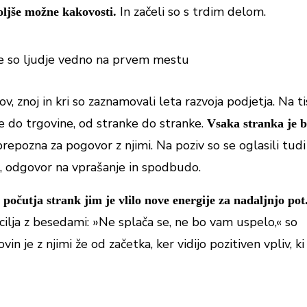
In začeli so s trdim delom.
oljše možne kakovosti.
ov, znoj in kri so zaznamovali leta razvoja podjetja. Na t
e do trgovine, od stranke do stranke.
Vsaka stranka je b
repozna za pogovor z njimi. Na poziv so se oglasili tud
č, odgovor na vprašanje in spodbudo.
 počutja strank jim je vlilo nove energije za nadaljnjo pot
 cilja z besedami: »Ne splača se, ne bo vam uspelo,« so
ovin je z njimi že od začetka, ker vidijo pozitiven vpliv, ki