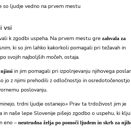
i vsi
spevali k zgodbi uspeha. Na prvem mestu gre
zahvala za
nim, ki so jim lahko kakorkoli pomagali pri težavah in
 svojih najboljših močeh, ostaja.
in jim pomagali pri izpolnjevanju njihovega poslan
 njimi
so jo z njimi prehodili z odločnostjo in osredotočenostjo
govornemu poslovanju.
nejo, trdni ljudje ostanejo.« Prav ta trdoživost jim je
in naše lepe Slovenije pišejo zgodbo o uspehu, ki klj
em eno –
neutrudna želja po pomoči ljudem in skrb za nji