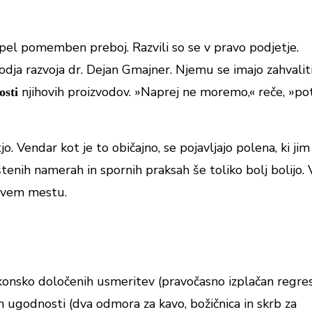
spel pomemben preboj. Razvili so se v pravo podjetje.
odja razvoja dr. Dejan Gmajner. Njemu se imajo zahvaliti
njihovih proizvodov. »Naprej ne moremo,« reče, »p
nosti
jo. Vendar kot je to običajno, se pojavljajo polena, ki jim
štenih namerah in spornih praksah še toliko bolj bolijo. 
prvem mestu.
akonsko določenih usmeritev (pravočasno izplačan regres
ugodnosti (dva odmora za kavo, božičnica in skrb za