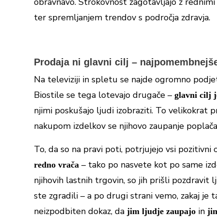
obravnavo. Strokovnost zagotavljajo z rednimi 
ter spremljanjem trendov s področja zdravja.
Prodaja ni glavni cilj – najpomembnejše
Na televiziji in spletu se najde ogromno podjeti
Biostile se tega lotevajo drugače –
glavni cil
njimi poskušajo ljudi izobraziti. To velikokrat 
nakupom izdelkov se njihovo zaupanje poplača,
To, da so na pravi poti, potrjujejo vsi pozitivni
– tako po nasvete kot po same izde
redno vrača
njihovih lastnih trgovin, so jih prišli pozdravit
ste zgradili – a po drugi strani vemo, zakaj je 
neizpodbiten dokaz, da
in
jim ljudje zaupajo
ji