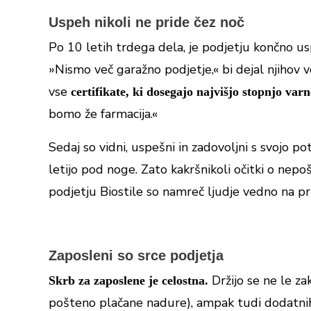
Uspeh nikoli ne pride čez noč
Po 10 letih trdega dela, je podjetju končno u
»Nismo več garažno podjetje,« bi dejal njihov v
vse
certifikate, ki dosegajo najvišjo stopnjo var
bomo že farmacija.«
Sedaj so vidni, uspešni in zadovoljni s svojo pot
letijo pod noge. Zato kakršnikoli očitki o nepo
podjetju Biostile so namreč ljudje vedno na 
Zaposleni so srce podjetja
Držijo se ne le z
Skr
b za zaposlene je celostna.
pošteno plačane nadure), ampak tudi dodatnih 