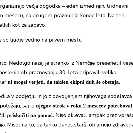
rganizirajo večja dogodka – eden izmed njih, tridnevni
m mesecu, na drugem praznujejo konec leta. Na teh
elkih kot za zabavo.
leto. Nedolgo nazaj je stranko iz Nemčije presenetil vese
oslenih ob praznovanju 30. leta pripravili veliko
 kar
ni mogel verjeti, da takšen ekipni duh še obstaja.
ila v podjetju in jo z dovoljenjem njihovega sodelavca
položaju, saj je
njegov otrok v roku 2 mesecev potreboval
čili
Niso oklevali, ampak brez vpraš
priskočiti na pomoč.
nja. Misel na to, da lahko danes starši objamejo zdraveg