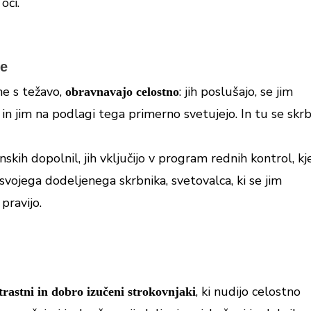
oči.
ke
ne s težavo,
: jih poslušajo, se jim
obravnavajo celostno
 in jim na podlagi tega primerno svetujejo. In tu se skr
kih dopolnil, jih vključijo v program rednih kontrol, kj
svojega dodeljenega skrbnika, svetovalca, ki se jim
, pravijo.
Prejmite bon za 5 EUR
, ki nudijo celostno
Ampak to še ni vse...
trastni in dobro izučeni strokovnjaki
Pridobite ekskluziven dostop do ponudb, daril,