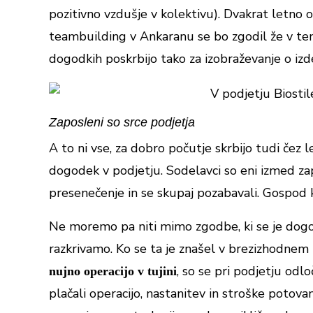
pozitivno vzdušje v kolektivu). Dvakrat letno o
teambuilding v Ankaranu se bo zgodil že v te
dogodkih poskrbijo tako za izobraževanje o izd
Zaposleni so srce podjetja
A to ni vse, za dobro počutje skrbijo tudi čez 
dogodek v podjetju. Sodelavci so eni izmed zap
presenečenje in se skupaj pozabavali. Gospod
Ne moremo pa niti mimo zgodbe, ki se je dogod
razkrivamo. Ko se ta je znašel v brezizhodnem 
, so se pri podjetju odlo
nujno operacijo v tujini
plačali operacijo, nastanitev in stroške potova