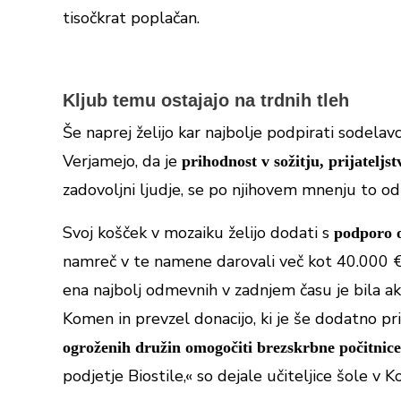
tisočkrat poplačan.
Kljub temu ostajajo na trdnih tleh
Še naprej želijo kar najbolje podpirati sodelav
Verjamejo, da je
prihodnost v sožitju, prijateljs
zadovoljni ljudje, se po njihovem mnenju to odr
Svoj košček v mozaiku želijo dodati s
podporo o
namreč v te namene darovali več kot 40.000 €.
ena najbolj odmevnih v zadnjem času je bila akc
Komen in prevzel donacijo, ki je še dodatno p
ogroženih družin omogočiti brezskrbne počitnice
podjetje Biostile,« so dejale učiteljice šole v 