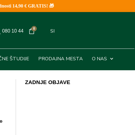
nosti 14,90 € GRATIS! 🎁
0
SI
080 10 44
IČNE ŠTUDIJE
PRODAJNA MESTA
O NAS
ZADNJE OBJAVE
o