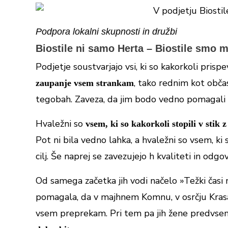
Podpora lokalni skupnosti in družbi
Biostile ni samo Herta – Biostile smo m
Podjetje soustvarjajo vsi, ki so kakorkoli pri
, tako rednim kot občas
zaupanje vsem strankam
tegobah. Zaveza, da jim bodo vedno pomagali po
Hvaležni so
vsem, ki so kakorkoli stopili v stik z
Pot ni bila vedno lahka, a hvaležni so vsem, ki 
cilj. Še naprej se zavezujejo h kvaliteti in od
Od samega začetka jih vodi načelo »Težki časi mi
pomagala, da v majhnem Komnu, v osrčju Krasa 
vsem preprekam. Pri tem pa jih žene predvs