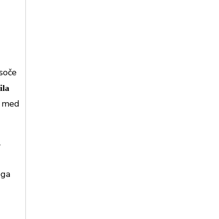
isoče
ila
i med
.
 ga