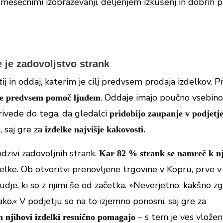
mesečnimi izobraževanji, deljenjem izkušenj in dobrih p
predčasnih razprodaj …
 je zadovoljstvo strank
j in oddaj, katerim je cilj predvsem prodaja izdelkov. Pr
Prijava
. Oddaje imajo poučno vsebino 
j je predvsem pomoč ljudem
privede do tega, da gledalci
pridobijo zaupanje v podjetj
S prijavo na e-novice se strinjate s
splošnimi pogoji
poslovanja.
 saj gre za
izdelke najvišje kakovosti.
* Popusti se med seboj ne seštevajo in ne veljajo za akcijske
cene izdelkov. Bon lahko unovčite ob nakupu nad 50 eur.
 odzivi zadovoljnih strank.
Kar 82 % strank se namreč k n
lke. Ob otvoritvi prenovljene trgovine v Kopru, prve v 
 ljudje, ki so z njimi še od začetka. »Neverjetno, kakšno 
tako.« V podjetju so na to izjemno ponosni, saj gre za
– s tem je ves vložen
m njihovi izdelki resnično pomagajo