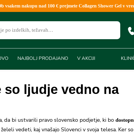
sakem nakupu nad 100 € prejmete Collagen Shower Gel v vred
OVO
NAJBOLJ PRODAJANO
V AKCIJI
KLIN
e so ljudje vedno na
a, da bi ustvarili pravo slovensko podjetje, ki bo
dostopn
želeli vedeti, kaj vnašajo Slovenci v svoja telesa. Ker so