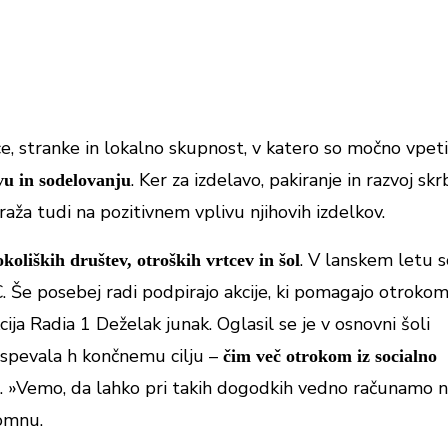
ce, stranke in lokalno skupnost, v katero so močno vpeti
. Ker za izdelavo, pakiranje in razvoj skr
tvu in sodelovanju
aža tudi na pozitivnem vplivu njihovih izdelkov.
. V lanskem letu s
koliških društev, otroških vrtcev in šol
 Še posebej radi podpirajo akcije, ki pomagajo otrokom
ija Radia 1 Deželak junak. Oglasil se je v osnovni šoli
rispevala h končnemu cilju –
čim več otrokom iz socialno
. »Vemo, da lahko pri takih dogodkih vedno računamo 
Komnu.