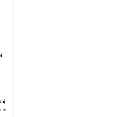
li
anj
a in