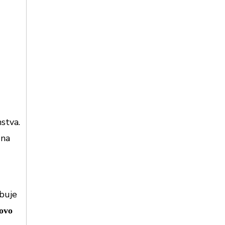
stva.
 na
ubuje
hovo