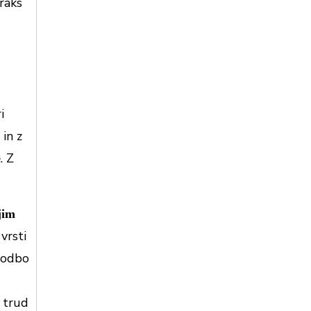
raks
i
in z
. Z
e
jim
vrsti
zgodbo
 trud