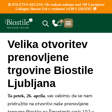
⛱️ POLETNA AKCIJA! Ob vsakem nakupu nad 100 € prejmete
Collagen Shower Gel v vrednosti 14,90 € GRATIS! 🎁
0
NAJBOLJ PRODAJANO
KLINIČNE ŠTUDIJE
PRODAJNA MESTA
Velika otvoritev
prenovljene
trgovine Biostile
Ljubljana
, vas vabimo, da se nam
Ta petek, 26. aprila
pridružite na otvoritvi naše prenovljene
trgovine Biostile na Šmartinski cesti 102 v