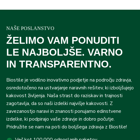
NAŠE POSLANSTVO
ŽELIMO VAM PONUDITI
LE NAJBOLJŠE. VARNO
IN TRANSPARENTNO.
Biostile je vodilno inovativno podjetje na področju zdravja,
osredotočeno na ustvarjanje naravnih rešitev, ki izboljšujejo
kakovost življenja. Naša strast do raziskav in trajnosti
zagotavlja, da so naši izdelki najvišje kakovosti. Z
zavezanostjo naravi in znanosti ponujamo edinstvene
izdelke, ki podpirajo vaše zdravje in dobro počutje.
Pridružite se nam na poti do boljšega zdravja z Biostile!
Več kot 100.000 odposlanih paketov