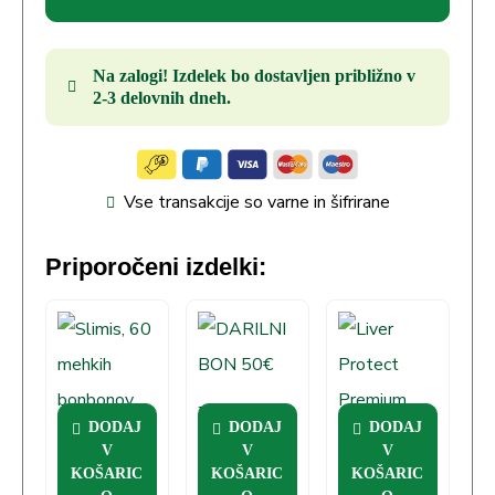
Na zalogi! Izdelek bo dostavljen približno v
2-3 delovnih dneh.
Vse transakcije so varne in šifrirane
Priporočeni izdelki:
DARILNI
DODAJ
DODAJ
DODAJ
BON 50€
Slimis, 60
Liver Protect
V
V
V
mehkih
Premium
KOŠARIC
KOŠARIC
KOŠARIC
bonbonov