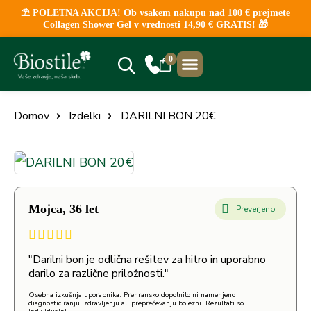
⛱️ POLETNA AKCIJA! Ob vsakem nakupu nad 100 € prejmete
Collagen Shower Gel v vrednosti 14,90 € GRATIS! 🎁
0
NAJBOLJ PRODAJANO
KLINIČNE ŠTUDIJE
PRODAJNA MESTA
Domov
Izdelki
DARILNI BON 20€
Mojca, 36 let
Preverjeno
"Darilni bon je odlična rešitev za hitro in uporabno
darilo za različne priložnosti."
Osebna izkušnja uporabnika. Prehransko dopolnilo ni namenjeno
diagnosticiranju, zdravljenju ali preprečevanju bolezni. Rezultati so