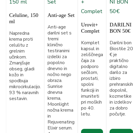
Celuline, 150
Anti-age Set
ml
Urovit+
DARILNI
Anti-age
Complet
BON 50€
darilni set s
Napredna
tremi
krema proti
Komplet
Darilni bon
klinično
celulitu z
kapsul in
Biostile 20
testiranimi
grelnim
zeliščnega
€ je
izdelki za
učinkom.
čaja za
praktično
popolno
Zmanjšuje
podporo
digitalno
dnevno in
obseg, gladi
sečilom,
darilo za
nočno nego
kožo in
prostati,
izbiro
obraza.
spodbuja
spolni
prehranskih
Sunrise
mikrocirkulacijo.
funkciji in
dopolnil,
dnevna
93 % naravnih
imuniteti
kozmetike
krema,
sestavin.
pri moških
in izdelkov
Moonlight
po 40.
za dobro
nočna krema
letu.
počutje.
in
Rejuvenating
Elixir serum.