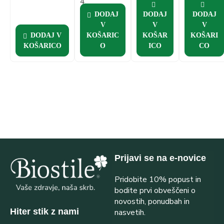
4
patentirane
DODAJ
DODAJ
DODAJ
sestavine.
V
V
V
Darilo:
DODAJ V
KOŠARIC
KOŠAR
KOŠARI
masažni set.
KOŠARICO
O
ICO
CO
Prijavi se na e-novice
Pridobite 10% popust in
bodite prvi obveščeni o
novostih, ponudbah in
Hiter stik z nami
nasvetih.