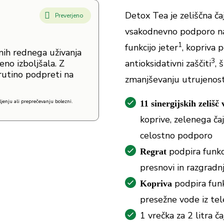
Detox Tea je zeliščna ča
Preverjeno
vsakodnevno podporo na
1
funkcijo jeter
, kopriva p
dnih rednega uživanja
3
eno izboljšala. Z
antioksidativni zaščiti
, 
rutino podpreti na
zmanjševanju utrujenosti
jenju ali preprečevanju bolezni.
11 sinergijskih zelišč 
koprive, zelenega čaj
celostno podporo
podpira funkc
Regrat
presnovi in razgradnji
podpira funk
Kopriva
presežne vode iz tel
1 vrečka za 2 litra č