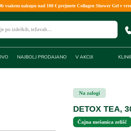
sakem nakupu nad 100 € prejmete Collagen Shower Gel v vred
OVO
NAJBOLJ PRODAJANO
V AKCIJI
KLIN
Na zalogi
DETOX TEA, 3
Čajna mešanica zelišč