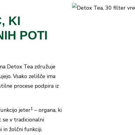
, KI
NIH POTI
ema Detox Tea združuje
ujejo. Vsako zelišče ima
stilne procese podpira iz
1
unkcijo jeter
– organa, ki
 se v tradicionalni
in žolčni funkciji.