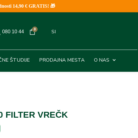
nosti 14,90 € GRATIS! 🎁
0
SI
080 10 44
IČNE ŠTUDIJE
PRODAJNA MESTA
O NAS
0 FILTER VREČK