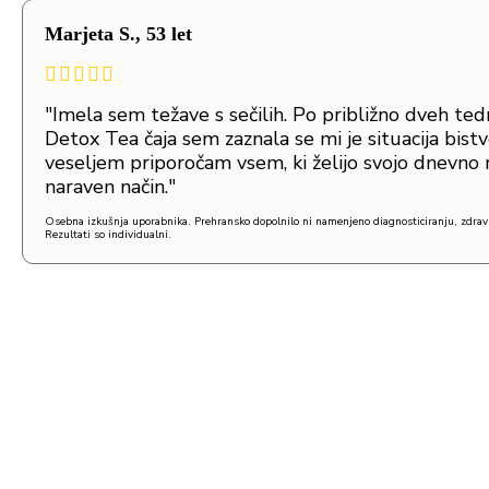
Marjeta S., 53 let
"Imela sem težave s sečilih. Po približno dveh te
Detox Tea čaja sem zaznala se mi je situacija bistv
veseljem priporočam vsem, ki želijo svojo dnevno 
naraven način."
Osebna izkušnja uporabnika. Prehransko dopolnilo ni namenjeno diagnosticiranju, zdravl
Rezultati so individualni.