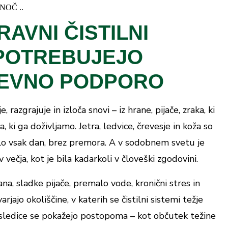
)
la anisum
NOČ ..
AVNI ČISTILNI
)
cum officinale
reslice (
)
Equisetum arvense
POTREBUJEJO
EVNO PODPORO
razgrajuje in izloča snovi – iz hrane, pijače, zraka, ki
a, ki ga doživljamo. Jetra, ledvice, črevesje in koža so
delo vsak dan, brez premora. A v sodobnem svetu je
ečja, kot je bila kadarkoli v človeški zgodovini.
na, sladke pijače, premalo vode, kronični stres in
arjajo okoliščine, v katerih se čistilni sistemi težje
sledice se pokažejo postopoma – kot občutek težine