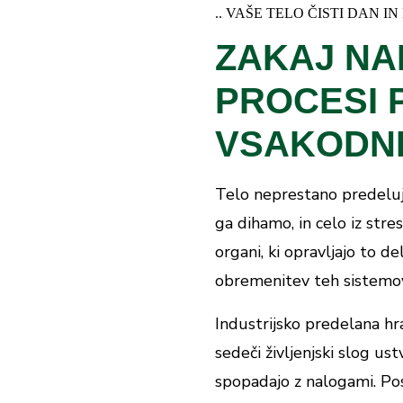
življenja.
Semena janeža (
Pimpinel
.. VAŠE TELO ČISTI DAN IN 
Cvet sleza (
)
Alcea rosea
ZAKAJ NAR
Korenina regrata (
Taraxa
Zeleni poganjki poljske p
PROCESI 
50 g
Neto teža:
VSAKODN
Prijava
Telo neprestano predeluje, 
S prijavo na e-novice se strinjate s
splošnimi pogoji
poslovanja.
ga dihamo, in celo iz stres
* Popusti se med seboj ne seštevajo in ne veljajo za akcijske
cene izdelkov. Bon lahko unovčite ob nakupu nad 50 eur.
organi, ki opravljajo to 
obremenitev teh sistemov v
Industrijsko predelana hra
sedeči življenjski slog ustv
spopadajo z nalogami. Po