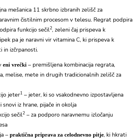
jna mešanica 11 skrbno izbranih zelišč za
ravnim čistilnim procesom v telesu. Regrat podpira
2
odpira funkcijo sečil
, zeleni čaj prispeva k
šipek pa je naravni vir vitamina C, ki prispeva k
 in izčrpanosti.
– premišljena kombinacija regrata,
v eni vrečki
a, melise, mete in drugih tradicionalnih zelišč za
1
ijo jeter
– jeter, ki so vsakodnevno izpostavljena
 snovi iz hrane, pijače in okolja
2
cijo sečil
– za podporo naravnemu izločanju
esa
aja –
, ki hkrati
praktična priprava za celodnevno pitje