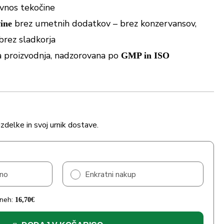
 vnos tekočine
brez umetnih dodatkov – brez konzervansov,
ine
brez sladkorja
 proizvodnja, nadzorovana po
GMP in ISO
izdelke in svoj urnik dostave.
čno
Enkratni nakup
dneh:
16,70
€