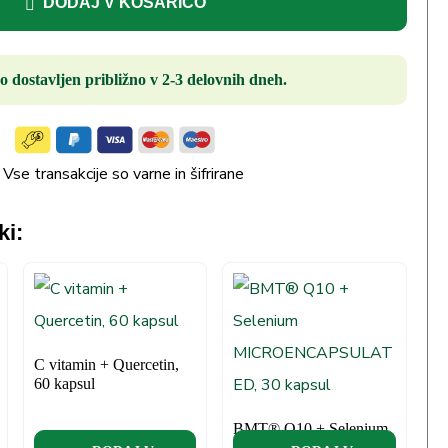
DODAJ V KOŠARICO
o dostavljen približno v 2-3 delovnih dneh.
Vse transakcije so varne in šifrirane
ki:
C vitamin + Quercetin,
60 kapsul
BMT® Q10 + Selenium
MICROENCAPSULAT