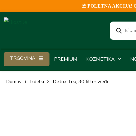
⛱️ POLETNA AKCIJA! Ob v
TRGOVINA
PREMIUM
KOZMETIKA
N
Domov
Izdelki
Detox Tea, 30 filter vrečk