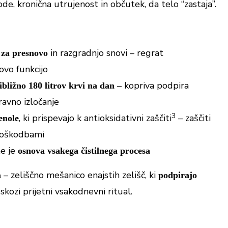
de, kronična utrujenost in občutek, da telo “zastaja”.
in razgradnjo snovi – regrat
 za presnovo
ovo funkcijo
– kopriva podpira
ibližno 180 litrov krvi na dan
ravno izločanje
3
, ki prispevajo k antioksidativni zaščiti
– zaščiti
enole
 poškodbami
ne je
osnova vsakega čistilnega procesa
– zeliščno mešanico enajstih zelišč, ki
a
podpirajo
skozi prijetni vsakodnevni ritual.