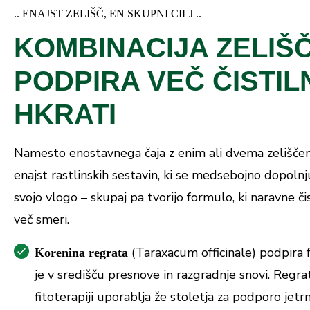
.. ENAJST ZELIŠČ, EN SKUPNI CILJ ..
KOMBINACIJA ZELIŠČ
PODPIRA VEČ ČISTIL
HKRATI
Namesto enostavnega čaja z enim ali dvema zelišč
enajst rastlinskih sestavin, ki se medsebojno dopolnj
svojo vlogo – skupaj pa tvorijo formulo, ki naravne či
več smeri.
(Taraxacum officinale) podpira f
Korenina regrata
je v središču presnove in razgradnje snovi. Regrat
fitoterapiji uporablja že stoletja za podporo jetrni 