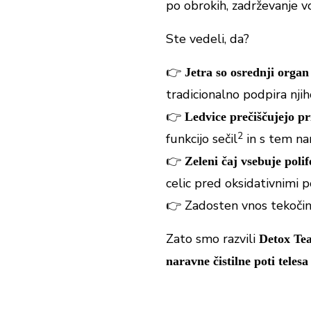
po obrokih, zadrževanje vo
Ste vedeli, da?
👉
Jetra so osrednji organ
tradicionalno podpira njih
👉
Ledvice prečiščujejo pr
2
funkcijo sečil
in s tem na
👉
Zeleni čaj vsebuje polif
celic pred oksidativnimi
👉 Zadosten vnos tekoči
Zato smo razvili
Detox Te
naravne čistilne poti telesa