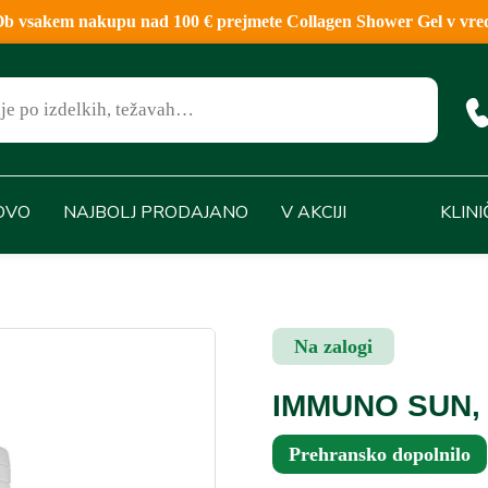
sakem nakupu nad 100 € prejmete Collagen Shower Gel v vred
OVO
NAJBOLJ PRODAJANO
V AKCIJI
KLIN
Na zalogi
IMMUNO SUN,
Prehransko dopolnilo