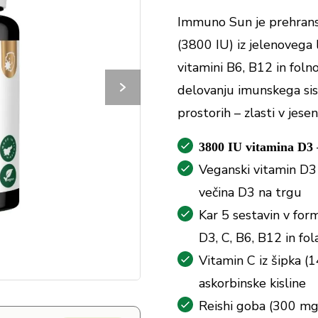
Immuno Sun je prehrans
(3800 IU) iz jelenovega l
vitamini B6, B12 in folno
delovanju imunskega sist
prostorih – zlasti v jes
3800 IU vitamina D3
Veganski vitamin D3
večina D3 na trgu
Kar 5 sestavin v for
D3, C, B6, B12 in fol
Vitamin C iz šipka (
askorbinske kisline
Reishi goba (300 mg)