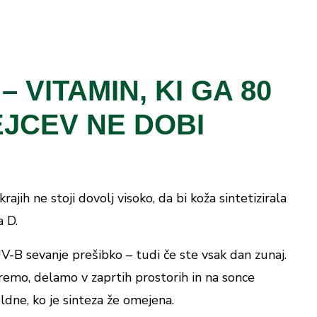
konsistentnega vnosa vitalnih vitaminov in
d), folna kislina (pteroilmonoglutaminska kislina),
življenjski slog.
Ne presegajte priporočenega dnevnega odmerka.
min), sredstvi proti sprijemanju (magnezijeve soli
ga otrok.
e nadomešča uravnotežene in raznovrstne prehrane
 dioksid).
i, dojenja ali jemanja zdravil se posvetujte z
enja.
– VITAMIN, KI GA 80
rek (
) vsebuje:
1 kapsula
JCEV NE DOBI
Količina
Delež PDV*
300 mg
n.d.
rajih ne stoji dovolj visoko, da bi koža sintetizirala
pka)
140 mg
175 %
a D.
2 mg
143 %
-B sevanje prešibko – tudi če ste vsak dan zunaj.
200 µg
100 %
kremo, delamo v zaprtih prostorih in na sonce
dne, ko je sinteza že omejena.
95 µg
1900 %