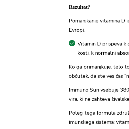
Vitamin B12
Rezultat?
Pomanjkanje vitamina D j
*PDV - priporočen dnevni vnos
Evropi.
Vitamin D prispeva k 
kosti, k normalni absor
Ko ga primanjkuje, telo t
občutek, da ste ves čas “
Immuno Sun vsebuje 3800 
vira, ki ne zahteva živalsk
Poleg tega formula združu
imunskega sistema: vitami