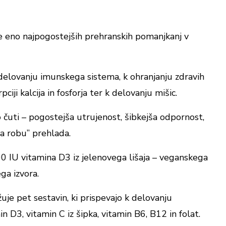
25 µg
1000 %
e eno najpogostejših prehranskih pomanjkanj v
, glede na Uredbo (EU) št. 1169/2011; n.d. - ni določen
delovanju imunskega sistema, k ohranjanju zdravih
pciji kalcija in fosforja ter k delovanju mišic.
o čuti – pogostejša utrujenost, šibkejša odpornost,
na robu” prehlada.
IU vitamina D3 iz jelenovega lišaja – veganskega
ega izvora.
je pet sestavin, ki prispevajo k delovanju
n D3, vitamin C iz šipka, vitamin B6, B12 in folat.