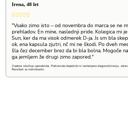
Irena, 48 let
"Vsako zimo isto – od novembra do marca se ne 
prehladov. En mine, naslednji pride. Kolegica mi 
Sun, ker da ma visok odmerek D-ja. Js sm bla ske
ok, ena kapsula zjutri, nč mi ne škodi. Po dveh m
šla čez december brez da bi bla bolna. Mogoče na
ga jemljem že drugi zimo zapored."
Osebna izkušnja uporabnika. Prehransko dopolnilo ni namenjeno diagnosticiranju, zdravl
Rezultati so individualni.