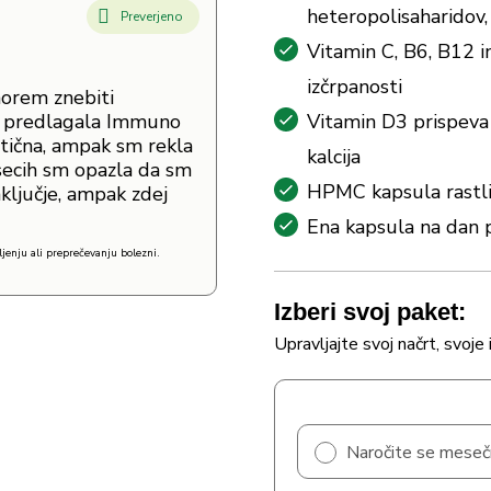
heteropolisaharidov, 
Preverjeno
Vitamin C, B6, B12 i
izčrpanosti
morem znebiti
je predlagala Immuno
Vitamin D3 prispeva 
ptična, ampak sm rekla
kalcija
esecih sm opazla da sm
HPMC kapsula rastli
ključje, ampak zdej
Ena kapsula na dan p
jenju ali preprečevanju bolezni.
Izberi svoj paket:
Upravljajte svoj načrt, svoje 
Naročite se mese