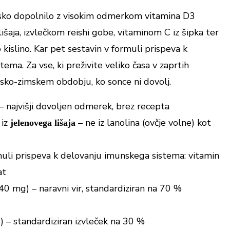
ko dopolnilo z visokim odmerkom vitamina D3
išaja, izvlečkom reishi gobe, vitaminom C iz šipka ter
 kislino. Kar pet sestavin v formuli prispeva k
ema. Za vse, ki preživite veliko časa v zaprtih
ensko-zimskem obdobju, ko sonce ni dovolj.
– najvišji dovoljen odmerek, brez recepta
 iz
– ne iz lanolina (ovčje volne) kot
jelenovega lišaja
muli prispeva k delovanju imunskega sistema: vitamin
at
140 mg) – naravni vir, standardiziran na 70 %
 – standardiziran izvleček na 30 %