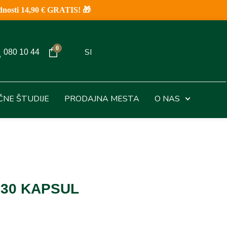
nosti 14,90 € GRATIS! 🎁
0
SI
080 10 44
IČNE ŠTUDIJE
PRODAJNA MESTA
O NAS
 30 KAPSUL