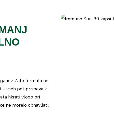
 MANJ
ILNO
organov. Zato formula ne
at – vseh pet prispeva k
ata hkrati vlogo pri
ice ne morejo obnavljati.