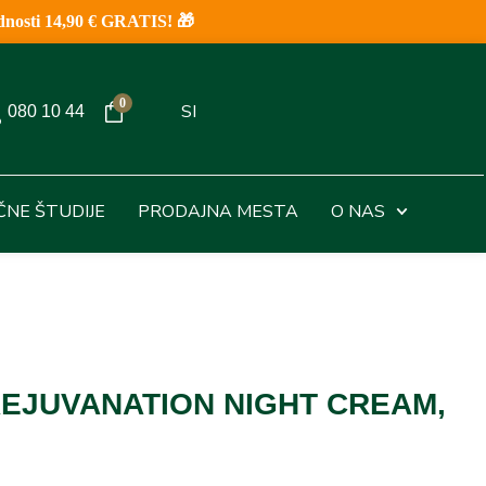
nosti 14,90 € GRATIS! 🎁
0
SI
080 10 44
IČNE ŠTUDIJE
PRODAJNA MESTA
O NAS
EJUVANATION NIGHT CREAM,