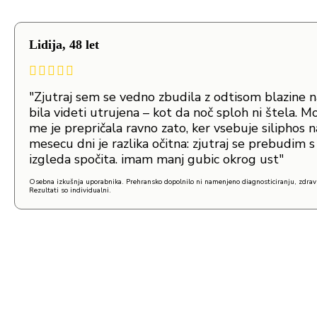
Lidija, 48 let
"Zjutraj sem se vedno zbudila z odtisom blazine na 
bila videti utrujena – kot da noč sploh ni štela. 
me je prepričala ravno zato, ker vsebuje siliphos 
mesecu dni je razlika očitna: zjutraj se prebudim s
izgleda spočita. imam manj gubic okrog ust"
Osebna izkušnja uporabnika. Prehransko dopolnilo ni namenjeno diagnosticiranju, zdravl
Rezultati so individualni.