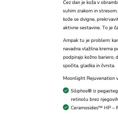
Čez dan je koža v obrambn
suhim zrakom in stresom.
kože se dvigne, prekrvavi
aktivne sestavine. To je č
Ampak tu je problem: kar k
navadna vlažilna krema po
podpirajo kožno bariero, d
spočita, gladka in čvrsta.
Moonlight Rejuvenation vs
Siliphos® iz pegastega
retinolu brez njegovih
Ceramosides™ HP – fit