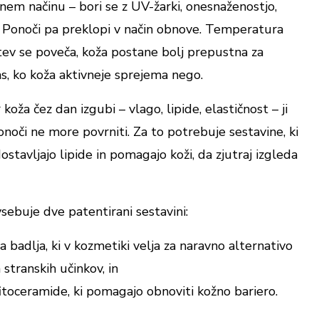
em načinu – bori se z UV-žarki, onesnaženostjo,
 Ponoči pa preklopi v način obnove. Temperatura
tev se poveča, koža postane bolj prepustna za
as, ko koža aktivneje sprejema nego.
oža čez dan izgubi – vlago, lipide, elastičnost – ji
noči ne more povrniti. Za to potrebuje sestavine, ki
ostavljajo lipide in pomagajo koži, da zjutraj izgleda
ebuje dve patentirani sestavini:
 badlja, ki v kozmetiki velja za naravno alternativo
 stranskih učinkov, in
oceramide, ki pomagajo obnoviti kožno bariero.