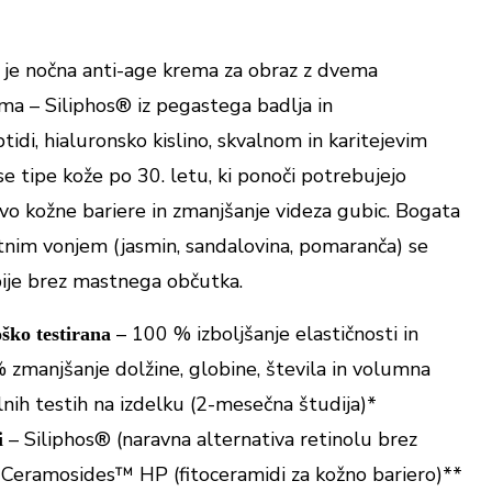
je nočna anti-age krema za obraz z dvema
ma – Siliphos® iz pegastega badlja in
di, hialuronsko kislino, skvalnom in karitejevim
 tipe kože po 30. letu, ki ponoči potrebujejo
vo kožne bariere in zmanjšanje videza gubic. Bogata
etnim vonjem (jasmin, sandalovina, pomaranča) se
vpije brez mastnega občutka.
– 100 % izboljšanje elastičnosti in
ško testirana
% zmanjšanje dolžine, globine, števila in volumna
nih testih na izdelku (2-mesečna študija)*
– Siliphos® (naravna alternativa retinolu brez
i
n Ceramosides™ HP (fitoceramidi za kožno bariero)**