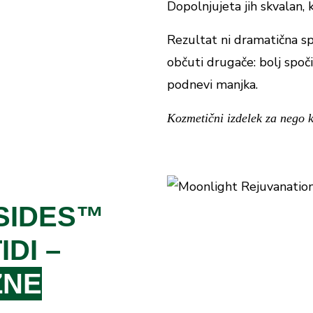
Dopolnjujeta jih skvalan, k
Rezultat ni dramatična spr
občuti drugače: bolj spočit
podnevi manjka.
Kozmetični izdelek za nego k
SIDES™
IDI –
ŽNE