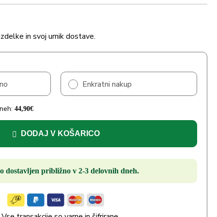
izdelke in svoj urnik dostave.
čno
Enkratni nakup
dneh:
44,90
€
DODAJ V KOŠARICO
o dostavljen približno v 2-3 delovnih dneh.
Vse transakcije so varne in šifrirane