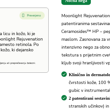
Nočna nega
Moonlight Rejuvenation 
Preverjeno
patentiranima sestavina
Ceramosides™ HP – pepti
licu in kožo, ki je
Moonlight Rejuvenation
maslom. Zasnovana za vse
namesto retinola. Po
intenzivno nego za obno
 kožo, ki dejansko
tekstura s prijetnim cv
kljub svoji hranljivosti 
jenju ali preprečevanju bolezni.
Klinično in dermatolo
čvrstosti kože, 100 
gubic v instrumental
2 patentirani sestavin
stranskih učinkov) i