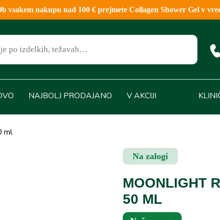
sakem nakupu nad 100 € prejmete Collagen Shower Gel v vred
OVO
NAJBOLJ PRODAJANO
V AKCIJI
KLIN
0 ml
Na zalogi
MOONLIGHT R
50 ML