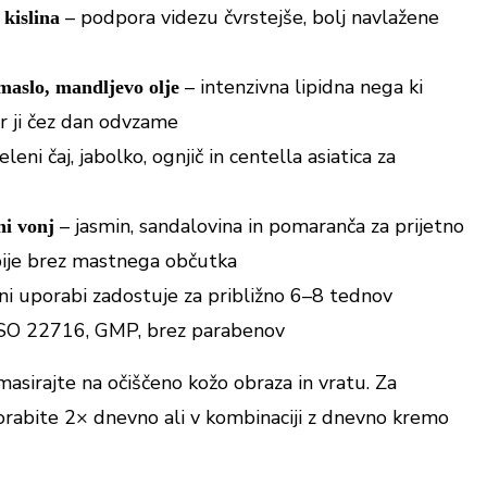
– podpora videzu čvrstejše, bolj navlažene
 kislina
– intenzivna lipidna nega ki
maslo, mandljevo olje
ar ji čez dan odvzame
eleni čaj, jabolko, ognjič in centella asiatica za
– jasmin, sandalovina in pomaranča za prijetno
ni vonj
pije brez mastnega občutka
ni uporabi zadostuje za približno 6–8 tednov
SO 22716, GMP, brez parabenov
asirajte na očiščeno kožo obraza in vratu. Za
rabite 2× dnevno ali v kombinaciji z dnevno kremo