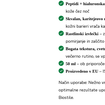
Peptidi + hialuronska
kože čez noč
Skvalan, karitejeovo 
kožni barieri vrača k
– z
Rastlinski izvlečki
pomirjanje in zaščito
Bogata tekstura, cvet
večerno rutino, se v
– ob priporoče
50 ml
– I
Proizvedeno v EU
Način uporabe: Nežno vm
optimalne rezultate upo
Biostile.