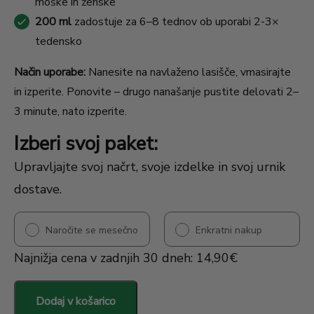
moške in ženske
200 ml
zadostuje za 6–8 tednov ob uporabi 2-3×
tedensko
Način uporabe:
Nanesite na navlaženo lasišče, vmasirajte
in izperite. Ponovite – drugo nanašanje pustite delovati 2–
3 minute, nato izperite.
Izberi svoj paket:
Upravljajte svoj načrt, svoje izdelke in svoj urnik
dostave.
Naročite se mesečno
Enkratni nakup
Najnižja cena v zadnjih 30 dneh:
14,90
€
Dodaj v košarico