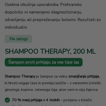
Osebna izkušnja uporabnika. Prehransko
dopolnilo ni namenjeno diagnosticiranju,
zdravljenju ali preprečevanju bolezni. Rezultati so
individualni.
Na zalogi
SHAMPOO THERAPY, 200 ML
Šampon proti prhljaju za vse tipe las
Shampoo Therapy
je šampon za vidno
zmanjšanje prhljaja,
ki hkrati neguje lase in pomirja lasišče – z naravnimi izvlečki
ginsenga, koprive, zelenega čaja, aloe vere in olja čajevca.
70 % manj prhljaja v 4 tednih
– potrjeno v klinični