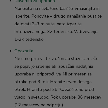
Navodila za uporabo
Nanesite na navlaženo lasišče, vmasirajte in
izperite. Ponovite – drugo nanašanje pustite
delovati 2–3 minute, nato izperite.
Intenzivna nega: 3× tedensko. Vzdrževanje:
1-2× tedensko.
Opozorila
Ne sme priti v stik z očmi ali sluznicami. Če
se pojavijo srbenje ali izpuščaji, nadaljnja
uporaba ni priporočljiva. Ni primeren za
otroke pod 3 leti. Hranite izven dosega
otrok. Hranite pod 25 °C, zaščiteno pred
vlago in svetlobo. Rok uporabe: 36 mesecev
(12 mesecev po odprtju).