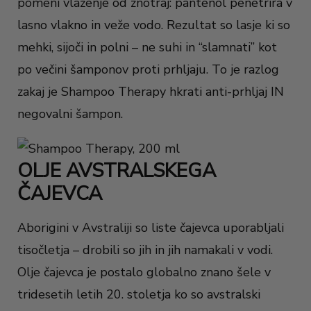
pomeni vlaženje od znotraj: pantenol penetrira v
lasno vlakno in veže vodo. Rezultat so lasje ki so
mehki, sijoči in polni – ne suhi in “slamnati” kot
po večini šamponov proti prhljaju. To je razlog
zakaj je Shampoo Therapy hkrati anti-prhljaj IN
negovalni šampon.
OLJE AVSTRALSKEGA
ČAJEVCA
Aborigini v Avstraliji so liste čajevca uporabljali
tisočletja – drobili so jih in jih namakali v vodi.
Olje čajevca je postalo globalno znano šele v
tridesetih letih 20. stoletja ko so avstralski