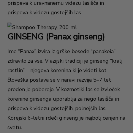
prispeva k uravnanemu videzu lasišča in
prispeva k videzu gostejših las.
GINSENG (Panax ginseng)
Ime “Panax” izvira iz grške besede “panakeia” –
zdravilo za vse. V azijski tradiciji je ginseng “kralj
rastlin” – njegova korenina ki je videti kot
človeška postava se v naravi razvija 5–7 let
preden jo poberejo. V kozmetiki las se izvleček
korenine ginsenga uporablja za nego lasišča in
prispeva k videzu gostejših, polnejših las.
Korejski 6-letni rdeči ginseng je najbolj cenjen na
svetu.