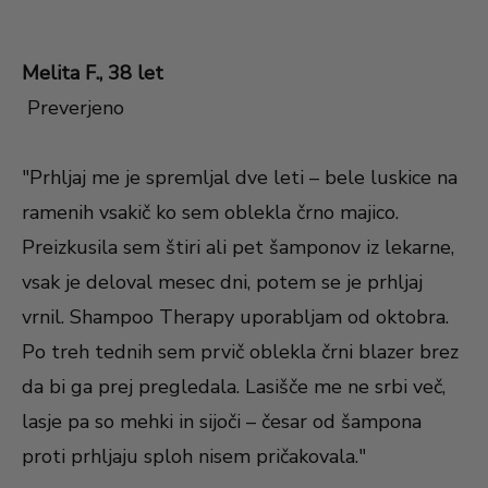
Melita F., 38 let
Preverjeno
"Prhljaj me je spremljal dve leti – bele luskice na
ramenih vsakič ko sem oblekla črno majico.
Preizkusila sem štiri ali pet šamponov iz lekarne,
vsak je deloval mesec dni, potem se je prhljaj
vrnil. Shampoo Therapy uporabljam od oktobra.
Po treh tednih sem prvič oblekla črni blazer brez
da bi ga prej pregledala. Lasišče me ne srbi več,
lasje pa so mehki in sijoči – česar od šampona
proti prhljaju sploh nisem pričakovala."