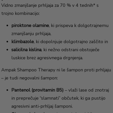
Vidno zmanjšanje prhljaja za 70 % v 4 tednih* s
trojno kombinacijo:
piroktone olamine
, ki prispeva k dolgotrajnemu
zmanjšanju prhljaja,
klimbazole
, ki dopolnjuje dolgotrajno zaščito in
salicilna kislina
, ki nežno odstrani obstoječe
luskice brez agresivnega drgnjenja.
Ampak Shampoo Therapy ni le šampon proti prhljaju
– je tudi negovalni šampon:
Pantenol (provitamin B5)
– vlaži lase od znotraj
in preprečuje “slamnati” občutek, ki ga pustijo
agresivni anti-prhljaj šamponi.