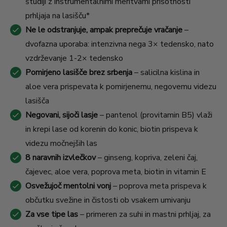
študiji z instrumentalnimi meritvami prisotnosti
prhljaja na lasišču*
Ne le odstranjuje, ampak preprečuje vračanje
–
dvofazna uporaba: intenzivna nega 3× tedensko, nato
vzdrževanje 1-2× tedensko
Pomirjeno lasišče brez srbenja
– salicilna kislina in
aloe vera prispevata k pomirjenemu, negovemu videzu
lasišča
Negovani, sijoči lasje
– pantenol (provitamin B5) vlaži
in krepi lase od korenin do konic, biotin prispeva k
videzu močnejših las
8 naravnih izvlečkov
– ginseng, kopriva, zeleni čaj,
čajevec, aloe vera, poprova meta, biotin in vitamin E
Osvežujoč mentolni vonj
– poprova meta prispeva k
občutku svežine in čistosti ob vsakem umivanju
Za vse tipe las
– primeren za suhi in mastni prhljaj, za