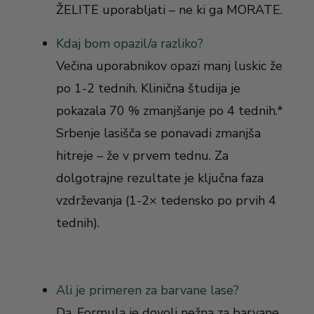
ŽELITE uporabljati – ne ki ga MORATE.
Kdaj bom opazil/a razliko?
Večina uporabnikov opazi manj luskic že
po 1-2 tednih. Klinična študija je
pokazala 70 % zmanjšanje po 4 tednih.*
Srbenje lasišča se ponavadi zmanjša
hitreje – že v prvem tednu. Za
dolgotrajne rezultate je ključna faza
vzdrževanja (1-2× tedensko po prvih 4
tednih).
Ali je primeren za barvane lase?
Da. Formula je dovolj nežna za barvane