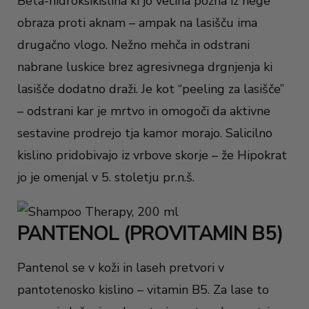
Beta-hidroksikislina ki jo večina pozna iz nege
obraza proti aknam – ampak na lasišču ima
drugačno vlogo. Nežno mehča in odstrani
nabrane luskice brez agresivnega drgnjenja ki
lasišče dodatno draži. Je kot “peeling za lasišče”
– odstrani kar je mrtvo in omogoči da aktivne
sestavine prodrejo tja kamor morajo. Salicilno
kislino pridobivajo iz vrbove skorje – že Hipokrat
jo je omenjal v 5. stoletju pr.n.š.
PANTENOL (PROVITAMIN B5)
Pantenol se v koži in laseh pretvori v
pantotenosko kislino – vitamin B5. Za lase to