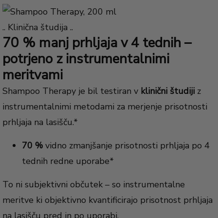
.. Klinična študija ..
70 % manj prhljaja v 4 tednih –
potrjeno z instrumentalnimi
meritvami
Shampoo Therapy je bil testiran v
klinični študiji
z
instrumentalnimi metodami za merjenje prisotnosti
prhljaja na lasišču.*
70 %
vidno zmanjšanje prisotnosti prhljaja po 4
tednih redne uporabe*
To ni subjektivni občutek – so instrumentalne
meritve ki objektivno kvantificirajo prisotnost prhljaja
na lasišču pred in po uporabi.