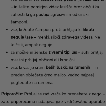
– in želite pomirjen videz lasišča brez občutka
suhosti ki ga pustijo agresivni medicinski
šamponi.
vse, ki želite šampon proti prhljaju ki
hkrati
neguje
lase – mehki, sijoči, zdravega videza. Ne
le čisti, ampak neguje.
za moške in ženske
z vsemi tipi las
– suhi prhljaj,
mastni prhljaj, občasni ali kronični.
vse, ki vas je sram
belih luskic na ramenih
– in
preden oblečete črno majico, vedno najprej
pogledate na ramena.
Priporočilo:
Prhljaj se rad vrača ko prenehate z nego –
zato priporočamo nadaljevanje z vzdrževalno uporabo