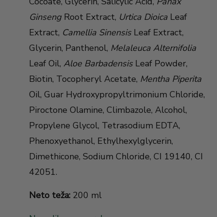
Cocoate, Glycerin, Salicylic Acid,
Panax
Ginseng
Root Extract,
Urtica Dioica
Leaf
Extract,
Camellia Sinensis
Leaf Extract,
Glycerin, Panthenol,
Melaleuca Alternifolia
Leaf Oil,
Aloe Barbadensis
Leaf Powder,
Biotin, Tocopheryl Acetate,
Mentha Piperita
Oil, Guar Hydroxypropyltrimonium Chloride,
Piroctone Olamine, Climbazole, Alcohol,
Propylene Glycol, Tetrasodium EDTA,
Phenoxyethanol, Ethylhexylglycerin,
Dimethicone, Sodium Chloride, CI 19140, CI
42051.
Neto teža:
200 ml