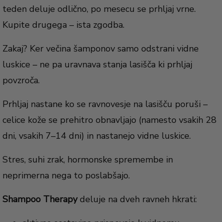
teden deluje odlično, po mesecu se prhljaj vrne.
Kupite drugega – ista zgodba.
Zakaj? Ker večina šamponov samo odstrani vidne
luskice – ne pa uravnava stanja lasišča ki prhljaj
povzroča.
Prhljaj nastane ko se ravnovesje na lasišču poruši –
celice kože se prehitro obnavljajo (namesto vsakih 28
dni, vsakih 7–14 dni) in nastanejo vidne luskice.
Stres, suhi zrak, hormonske spremembe in
neprimerna nega to poslabšajo.
Shampoo Therapy
deluje na dveh ravneh hkrati: