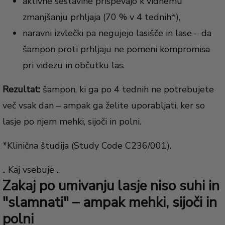
aktivne sestavine prispevajo k vidnemu
zmanjšanju prhljaja (70 % v 4 tednih*),
naravni izvlečki pa negujejo lasišče in lase – da
šampon proti prhljaju ne pomeni kompromisa
pri videzu in občutku las.
Rezultat:
šampon, ki ga po 4 tednih ne potrebujete
več vsak dan – ampak ga želite uporabljati, ker so
lasje po njem mehki, sijoči in polni.
*Klinična študija (Study Code C236/001).
.. Kaj vsebuje ..
Zakaj po umivanju lasje niso suhi in
"slamnati" – ampak mehki, sijoči in
polni