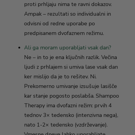
proti prhljaju nima te ravni dokazov.
Ampak – rezultati so individualni in
odvisni od redne uporabe po
predpisanem dvofaznem režimu.
Ali ga moram uporabljati vsak dan?
Ne – in to je ena ključnih razlik. Večina
ljudi z prhlajem si umiva lase vsak dan
ker mislijo da je to rešitev. Ni.
Prekomerno umivanje izsušuje lasišče
kar stanje pogosto poslabša. Shampoo
Therapy ima dvofazni režim: prvih 4
tednov 3× tedensko (intenzivna nega),
nato 1-2× tedensko (vzdrževanje).
Vmesne dneve lahko uporabljate