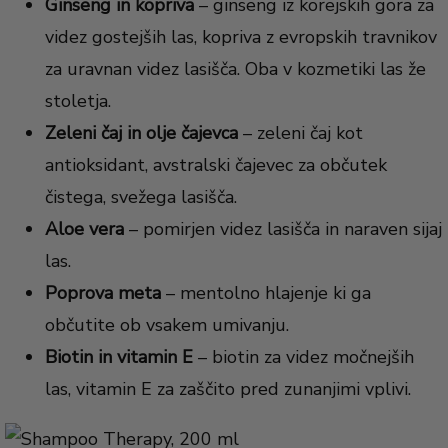
Ginseng in kopriva
– ginseng iz korejskih gora za
videz gostejših las, kopriva z evropskih travnikov
za uravnan videz lasišča. Oba v kozmetiki las že
stoletja.
Zeleni čaj in olje čajevca
– zeleni čaj kot
antioksidant, avstralski čajevec za občutek
čistega, svežega lasišča.
Aloe vera
– pomirjen videz lasišča in naraven sijaj
las.
Poprova meta
– mentolno hlajenje ki ga
občutite ob vsakem umivanju.
Biotin in vitamin E
– biotin za videz močnejših
las, vitamin E za zaščito pred zunanjimi vplivi.