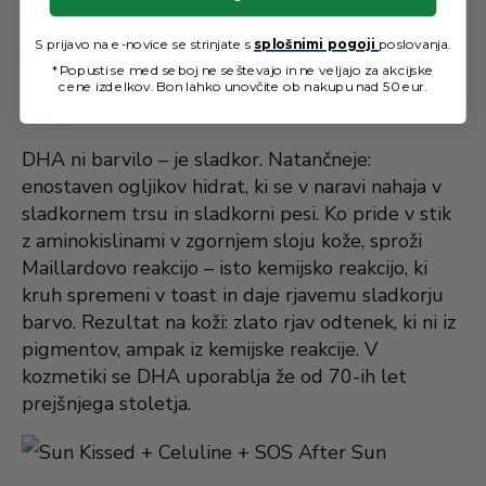
razlog, zakaj ta krema ni “še ena iz drogerije.
S prijavo na e-novice se strinjate s
splošnimi pogoji
poslovanja.
* Popusti se med seboj ne seštevajo in ne veljajo za akcijske
cene izdelkov. Bon lahko unovčite ob nakupu nad 50 eur.
DHA
DHA ni barvilo – je sladkor. Natančneje:
enostaven ogljikov hidrat, ki se v naravi nahaja v
sladkornem trsu in sladkorni pesi. Ko pride v stik
z aminokislinami v zgornjem sloju kože, sproži
Maillardovo reakcijo – isto kemijsko reakcijo, ki
kruh spremeni v toast in daje rjavemu sladkorju
barvo. Rezultat na koži: zlato rjav odtenek, ki ni iz
pigmentov, ampak iz kemijske reakcije. V
kozmetiki se DHA uporablja že od 70-ih let
prejšnjega stoletja.