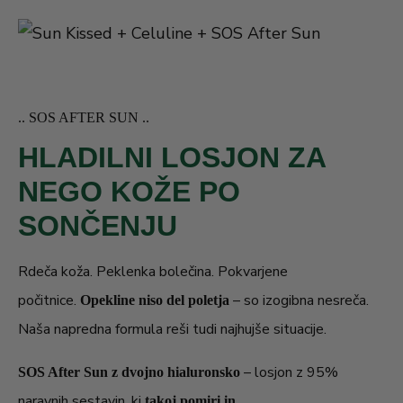
.. SOS AFTER SUN ..
HLADILNI LOSJON ZA
NEGO KOŽE PO
SONČENJU
Rdeča koža. Peklenka bolečina. Pokvarjene
počitnice.
– so izogibna nesreča.
Opekline niso del poletja
Naša napredna formula reši tudi najhujše situacije.
– losjon z 95%
SOS After Sun z dvojno hialuronsko
naravnih sestavin, ki
takoj pomiri in