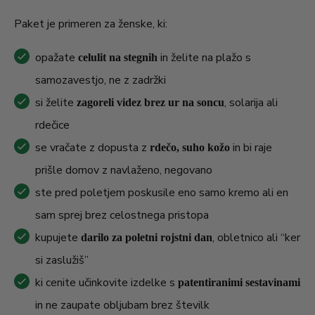
Paket je primeren za ženske, ki:
opažate
in želite na plažo s
celulit na stegnih
samozavestjo, ne z zadržki
si želite
, solarija ali
zagoreli videz brez ur na soncu
rdečice
se vračate z dopusta z
in bi raje
rdečo, suho kožo
prišle domov z navlaženo, negovano
ste pred poletjem poskusile eno samo kremo ali en
sam sprej brez celostnega pristopa
kupujete
, obletnico ali “ker
darilo za poletni rojstni dan
si zaslužiš”
ki cenite učinkovite izdelke s
patentiranimi sestavinami
in ne zaupate obljubam brez številk