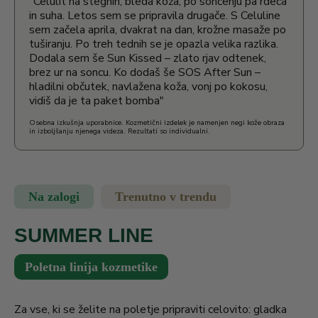
"Celulit na stegnih, bleda koža, po sončenju pa rdeča
in suha. Letos sem se pripravila drugače. S Celuline
sem začela aprila, dvakrat na dan, krožne masaže po
tuširanju. Po treh tednih se je opazla velika razlika.
Dodala sem še Sun Kissed – zlato rjav odtenek,
brez ur na soncu. Ko dodaš še SOS After Sun –
hladilni občutek, navlažena koža, vonj po kokosu,
vidiš da je ta paket bomba"
Osebna izkušnja uporabnice. Kozmetični izdelek je namenjen negi kože obraza
in izboljšanju njenega videza. Rezultati so individualni.
Na zalogi
Trenutno v trendu
SUMMER LINE
Poletna linija kozmetike
Za vse, ki se želite na poletje pripraviti celovito: gladka