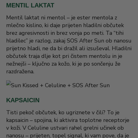
MENTIL LAKTAT
Mentil laktat ni mentol – je ester mentola z
mlečno kislino, ki daje prijeten hladilni občutek
brez agresivnosti in brez vonja po meti. Ta “tihi
hladilec” je razlog, zakaj SOS After Sun ob nanosu
prijetno hladi, ne da bi dražil ali izsuševal. Hladilni
občutek traja dlje kot pri čistem mentolu in je
nežnejši – ključno za kožo, ki je po sončenju že
razdražena.
KAPSAICIN
Tisti pekoč občutek, ko ugriznete v čili? To je
kapsaicin – spojina, ki aktivira toplotne receptorje
v koži. V Celuline ustvari rahel grelni učinek ob
nanosu – prijeten, topel signal, ki vam pove, da je