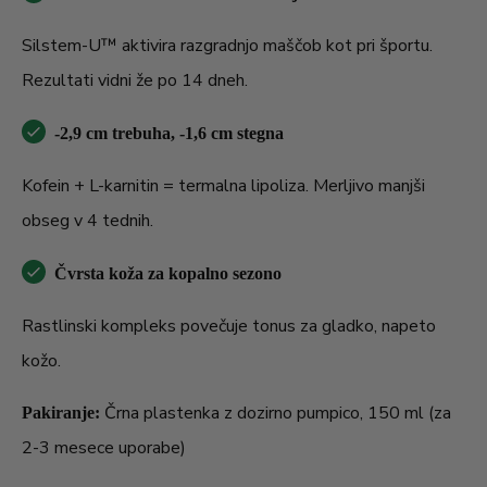
Silstem-U™ aktivira razgradnjo maščob kot pri športu.
Rezultati vidni že po 14 dneh.
-2,9 cm trebuha, -1,6 cm stegna
Kofein + L-karnitin = termalna lipoliza. Merljivo manjši
obseg v 4 tednih.
Čvrsta koža za kopalno sezono
Rastlinski kompleks povečuje tonus za gladko, napeto
kožo.
Črna plastenka z dozirno pumpico, 150 ml (za
Pakiranje:
2-3 mesece uporabe)