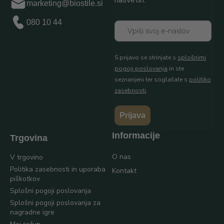
nasvetih.
marketing@biostile.si
080 10 44
S prijavo se strinjate s
splošnimi
pogoji poslovanja
in ste
seznanjeni ter soglašate s
politiko
zasebnosti
.
Prijava
Informacije
Trgovina
O nas
V trgovino
Politika zasebnosti in uporaba
Kontakt
piškotkov
Splošni pogoji poslovanja
Splošni pogoji poslovanja za
nagradne igre