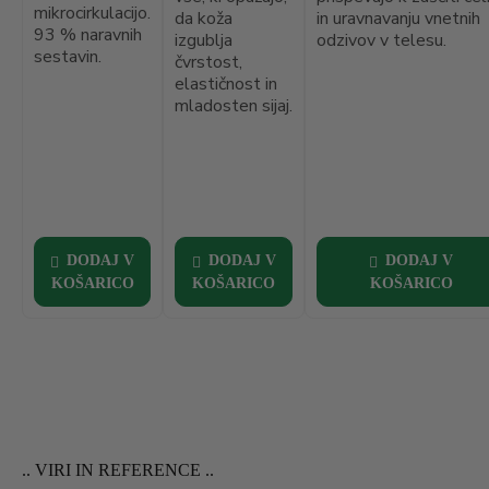
mikrocirkulacijo.
da koža
in uravnavanju vnetnih
93 % naravnih
izgublja
odzivov v telesu.
sestavin.
čvrstost,
elastičnost in
mladosten sijaj.
DODAJ V
DODAJ V
DODAJ V
KOŠARICO
KOŠARICO
KOŠARICO
.. VIRI IN REFERENCE ..