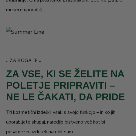
Črna plastenka z razpršilom, 150 ml (za 2-3
mesece uporabe)
.. ZA KOGA JE ..
ZA VSE, KI SE ŽELITE NA
POLETJE PRIPRAVITI –
NE LE ČAKATI, DA PRIDE
Tri kozmetični izdelki, vsak s svojo funkcijo – in ko jih
uporabljate skupaj, naredijo bistveno več kot bi
posamezen izdelek naredil sam.