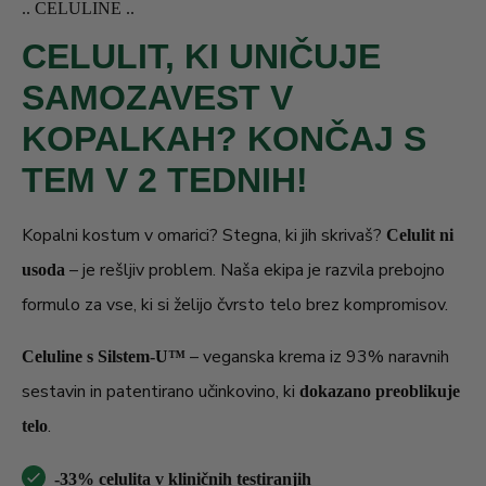
minut.
INCI: (iz PS – ni bil priložen v tem chatu;
.. CELULINE ..
Celuline:
Celuline: ne nanašajte na poškodovano kožo.
potrebna dopolnitev)
CELULIT, KI UNIČUJE
Grelni učinek je normalen.
Nanesite na čisto kožo po
SOS After Sun:
SAMOZAVEST V
sončenju, nežno vmasirajte. Po potrebi ponovite.
INCI: Aqua, Aloe Barbadensis Leaf
SOS After Sun:
Sun Kissed vsebuje: Citral, Parfum.
KOPALKAH? KONČAJ S
Juice, Caprylic/Capric Triglyceride, Alcohol,
SOS After Sun vsebuje: Citral, Parfum.
Glycerin, Glyceryl Stearate Citrate, Cetearyl
TEM V 2 TEDNIH!
Alcohol, Panthenol, Propanediol, Betaine,
Rok uporabe: 24 mesecev (vsi trije).
Kopalni kostum v omarici? Stegna, ki jih skrivaš?
Hydrogenated Ethylhexyl Olivate, Menthyl
Celulit ni
– je rešljiv problem. Naša ekipa je razvila prebojno
Lactate, Hydrogenated Olive Oil Unsaponifiables,
usoda
formulo za vse, ki si želijo čvrsto telo brez kompromisov.
Beta-Glucan, Sodium Hyaluronate, Centella
Asiatica Extract, Carbomer, Parfum, Benzyl
– veganska krema iz 93% naravnih
Celuline s Silstem-U™
Alcohol, Dehydroacetic Acid, Citric Acid, Sodium
sestavin in patentirano učinkovino, ki
dokazano preoblikuje
Benzoate, Potassium Sorbate, Tocopherol,
.
telo
Sodium Phytate, Sodium Hydroxide, Citral.
-33% celulita v kliničnih testiranjih