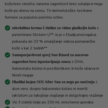
koža brez celulita, naravna zagorelost brez solarija in nega
kože po dnevu na soncu. Tri dermatološko testirane
formule za popolno poletno rutino.
s
nticelulitna krema Celuline za vidno gladkejšo kožo
patentirano Silstem-U™, ki je v študiji proizvajalca
pokazala do 33 % zmanjšanje videza pomarančne
kože v kar 2 tednih**
Samoporjavitveni sprej Sun Kissed za naravno
z DHA,
zagorelost brez izpostavljanja soncu
hialuronsko kislino in postbiotikom, ki kožo obarva in
hkrati neguje
z
Hladilni losjon SOS After Sun za nego po sončenju
aloe vero, dvojno hialuronsko kislino in mentil
laktatom za takojšnje olajšanje in dolgotrajno vlaženje
Vsi 3 izdelki linije po 150 ml, enostavna uporaba