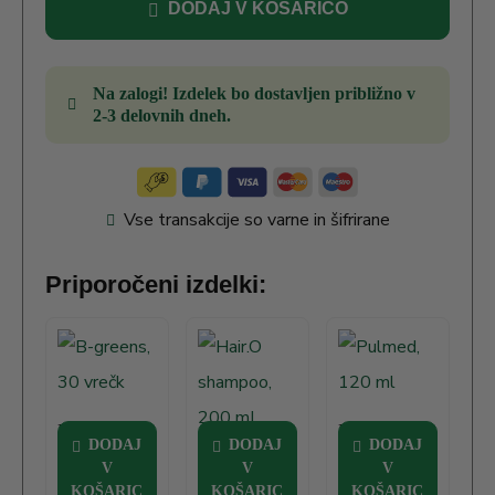
DODAJ V KOŠARICO
Na zalogi! Izdelek bo dostavljen približno v
2-3 delovnih dneh.
Vse transakcije so varne in šifrirane
Priporočeni izdelki:
B-greens, 30
Pulmed, 120
DODAJ
DODAJ
DODAJ
vrečk
ml
Hair.O
V
V
V
shampoo, 200
KOŠARIC
KOŠARIC
KOŠARIC