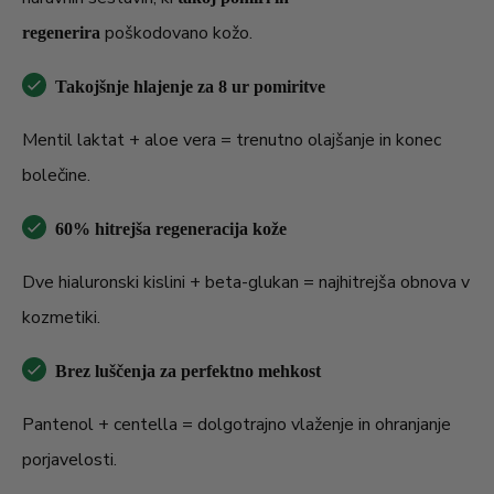
poškodovano kožo.
regenerira
Takojšnje hlajenje za 8 ur pomiritve
Mentil laktat + aloe vera = trenutno olajšanje in konec
bolečine.
60% hitrejša regeneracija kože
Dve hialuronski kislini + beta-glukan = najhitrejša obnova v
kozmetiki.
Brez luščenja za perfektno mehkost
Pantenol + centella = dolgotrajno vlaženje in ohranjanje
porjavelosti.