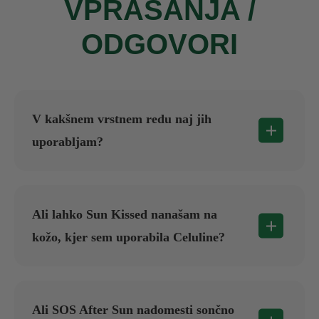
VPRAŠANJA /
ODGOVORI
V kakšnem vrstnem redu naj jih
uporabljam?
Začnite s Celuline vsaj 4 tedne pred
poletjem (2× dnevno). Sun Kissed dodajte,
Ali lahko Sun Kissed nanašam na
ko želite zagorelost (dan pred priložnostjo).
kožo, kjer sem uporabila Celuline?
SOS After Sun uporabljajte po vsakem
dnevu na soncu. Celuline in SOS After Sun
Da, ampak ne isti dan. Celuline vsebuje
lahko nanašate isti dan, Sun Kissed pa
kapsaicin (grelni učinek), ki lahko vpliva na
Ali SOS After Sun nadomesti sončno