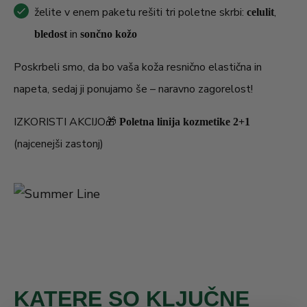
želite v enem paketu rešiti tri poletne skrbi:
,
celulit
in
bledost
sončno kožo
Poskrbeli smo, da bo vaša koža resnično elastična in
napeta, sedaj ji ponujamo še – naravno zagorelost!
IZKORISTI AKCIJO🎁
Poletna linija kozmetike 2+1
(najcenejši zastonj)
KATERE SO KLJUČNE