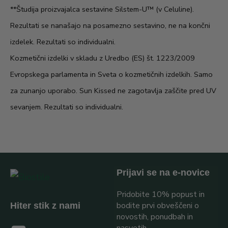
**Študija proizvajalca sestavine Silstem-U™ (v Celuline).
Rezultati se nanašajo na posamezno sestavino, ne na končni
izdelek. Rezultati so individualni.
Kozmetični izdelki v skladu z Uredbo (ES) št. 1223/2009
Evropskega parlamenta in Sveta o kozmetičnih izdelkih. Samo
za zunanjo uporabo. Sun Kissed ne zagotavlja zaščite pred UV
sevanjem. Rezultati so individualni.
Prijavi se na e-novice
Pridobite 10% popust in
bodite prvi obveščeni o
Hiter stik z nami
novostih, ponudbah in