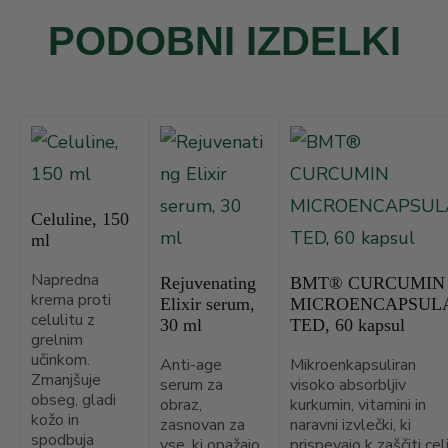
Poljskem
časi dostave so:
PODOBNI IZDELKI
S kreditno kartico (Visa,
: na voljo v vseh
MasterCard)
: 1–2 delovna dneva
Slovenija
državah
Italija, Češka, Slovaška, Madžarska,
: omogočen za vse države
PayPal
: 2–5 delovnih dni
Hrvaška
: samo za
Plačilo po predračunu
: 3–7 delovnih dni
Ostale države EU
Slovenijo
: 7–10 delovnih dni
Izven EU
Celuline, 150
: za uporabnike v Nemčiji
Klarna
ml
Svojemu naročilu lahko sledite prek
: za uporabnike na Poljskem
BLIK
virtualne asistentke Vite (pogovorno okno
Napredna
Rejuvenating
BMT® CURCUMIN
krema proti
Plačilo je varno in zaščiteno s šifrirano
Elixir serum,
MICROENCAPSUL
na naši spletni strani), kjer ob vnosu
celulitu z
30 ml
TED, 60 kapsul
povezavo.
grelnim
številke naročila prejmete povezavo in
učinkom.
Anti-age
Mikroenkapsuliran
kodo za sledenje.
Zmanjšuje
serum za
visoko absorbljiv
obseg, gladi
obraz,
kurkumin, vitamini in
kožo in
zasnovan za
naravni izvlečki, ki
spodbuja
vse, ki opažajo,
prispevajo k zaščiti cel