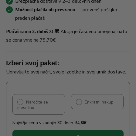
Brezplačna dostava v 2–3 delovnih dneh
— preveriš pošiljko
Možnost plačila ob prevzemu
preden plačaš
Akcija je časovno omejena, nato
Plačaš samo 2, dobiš 3! 🎁
se cena vrne na 79,70€.
Izberi svoj paket:
Upravljajte svoj načrt, svoje izdelke in svoj urnik dostave.
Naročite se
Enkratni nakup
mesečno
Najnižja cena v zadnjih 30 dneh:
54,80
€