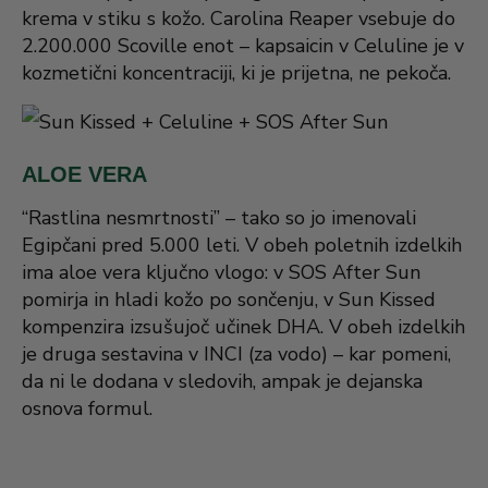
krema v stiku s kožo. Carolina Reaper vsebuje do
2.200.000 Scoville enot – kapsaicin v Celuline je v
kozmetični koncentraciji, ki je prijetna, ne pekoča.
ALOE VERA
“Rastlina nesmrtnosti” – tako so jo imenovali
Egipčani pred 5.000 leti. V obeh poletnih izdelkih
ima aloe vera ključno vlogo: v SOS After Sun
pomirja in hladi kožo po sončenju, v Sun Kissed
kompenzira izsušujoč učinek DHA. V obeh izdelkih
je druga sestavina v INCI (za vodo) – kar pomeni,
da ni le dodana v sledovih, ampak je dejanska
osnova formul.