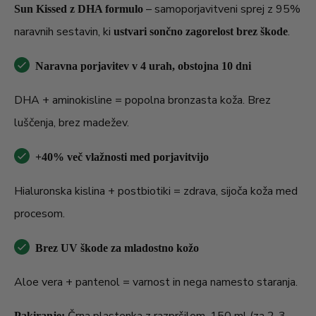
– samoporjavitveni sprej z 95%
Sun Kissed z DHA formulo
naravnih sestavin, ki
.
ustvari sončno zagorelost brez škode
Naravna porjavitev v 4 urah, obstojna 10 dni
DHA + aminokisline = popolna bronzasta koža. Brez
luščenja, brez madežev.
+40% več vlažnosti med porjavitvijo
Hialuronska kislina + postbiotiki = zdrava, sijoča koža med
procesom.
Brez UV škode za mladostno kožo
Aloe vera + pantenol = varnost in nega namesto staranja.
Pakiranje: