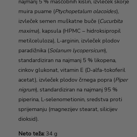
najmanj 5 % maščobnih kislin, izvleček skorje
muira puame (
Ptychopetalum olacoides
),
izvleček semen muškatne buče (
Cucurbita
maxima
), kapsula (HPMC – hidroksipropil
metilceluloza), L-arginin, izvleček plodov
paradižnika (
Solanum lycopersicum
),
standardiziran na najmanj 5 % likopena,
cinkov glukonat, vitamin E (D-alfa-tokoferil
acetat), izvleček plodov črnega popra (
Piper
nigrum
), standardiziran na najmanj 95 %
piperina, L-selenometionin, sredstva proti
sprijemanju (magnezijev stearat, silicijev
dioksid).
Neto teža:
34 g