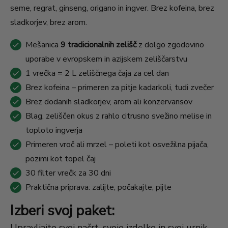
seme, regrat, ginseng, origano in ingver. Brez kofeina, brez
sladkorjev, brez arom.
Mešanica
9 tradicionalnih zelišč
z dolgo zgodovino
uporabe v evropskem in azijskem zeliščarstvu
1 vrečka = 2 L zeliščnega čaja za cel dan
Brez kofeina – primeren za pitje kadarkoli, tudi zvečer
Brez dodanih sladkorjev, arom ali konzervansov
Blag, zeliščen okus z rahlo citrusno svežino melise in
toploto ingverja
Primeren vroč ali mrzel – poleti kot osvežilna pijača,
pozimi kot topel čaj
30 filter vrečk za 30 dni
Praktična priprava: zalijte, počakajte, pijte
Izberi svoj paket:
Upravljajte svoj načrt, svoje izdelke in svoj urnik