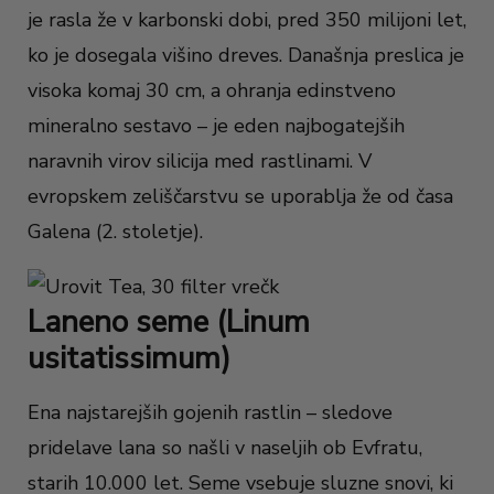
je rasla že v karbonski dobi, pred 350 milijoni let,
ko je dosegala višino dreves. Današnja preslica je
visoka komaj 30 cm, a ohranja edinstveno
mineralno sestavo – je eden najbogatejših
naravnih virov silicija med rastlinami. V
evropskem zeliščarstvu se uporablja že od časa
Galena (2. stoletje).
Laneno seme (Linum
usitatissimum)
Ena najstarejših gojenih rastlin – sledove
pridelave lanа so našli v naseljih ob Evfratu,
starih 10.000 let. Seme vsebuje sluzne snovi, ki