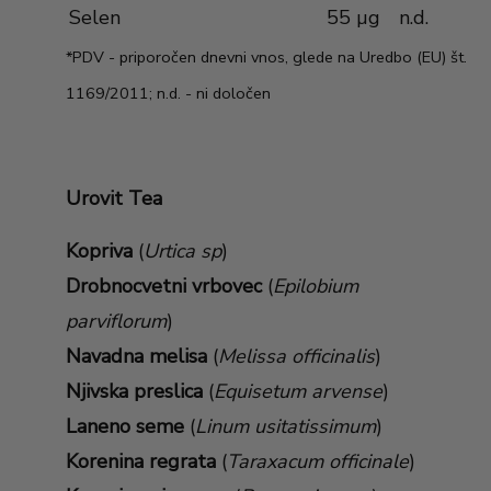
Selen
55 µg
n.d.
*PDV - priporočen dnevni vnos, glede na Uredbo (EU) št.
1169/2011; n.d. - ni določen
Urovit Tea
Kopriva
(
Urtica sp
)
Drobnocvetni vrbovec
(
Epilobium
parviflorum
)
Navadna melisa
(
Melissa officinalis
)
Njivska preslica
(
Equisetum arvense
)
Laneno seme
(
Linum usitatissimum
)
Korenina regrata
(
Taraxacum officinale
)