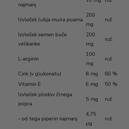
10 mg
n.d.
najmanj
200
Izvleček lubja muira puama
n.d.
mg
Izvleček semen buče
200
n.d.
velikanke
mg
100
L-arginin
n.d.
mg
Cink (v glukonatu)
8 mg
80 %
Vitamin E
6 mg
50 %
Izvleček plodov črnega
5 mg
n.d.
popra
4,75
- od tega piperin najmanj
n.d.
µg