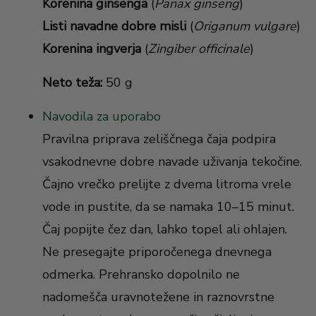
Korenina ginsenga
(
Panax ginseng
)
Listi navadne dobre misli
(
Origanum vulgare
)
Korenina ingverja
(
Zingiber officinale
)
Neto teža:
50 g
Navodila za uporabo
Pravilna priprava zeliščnega čaja podpira
vsakodnevne dobre navade uživanja tekočine.
Čajno vrečko prelijte z dvema litroma vrele
vode in pustite, da se namaka 10–15 minut.
Čaj popijte čez dan, lahko topel ali ohlajen.
Ne presegajte priporočenega dnevnega
odmerka. Prehransko dopolnilo ne
nadomešča uravnotežene in raznovrstne