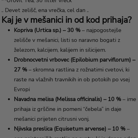
.. Devet zelišč, ena vrečka, cel dan ..
Kaj je v mešanici in od kod prihaja?
Kopriva (Urtica sp.) – 30 %
– najpogostejše
zelišče v mešanici, listi so naravno bogati z
železom, kalcijem, kalijem in silicijem.
Drobnocvetni vrbovec (Epilobium parviflorum) –
27 %
– skromna rastlina z rožnatimi cvetovi, ki
raste na vlažnih travnikih in ob potokih po vsej
Evropi
Navadna melisa (Melissa officinalis) – 10 %
– ime
prihaja iz grščine in pomeni “čebela” in daje
mešanici prijeten citrusni vonj.
Njivska preslica (Equisetum arvense) – 10 %
–