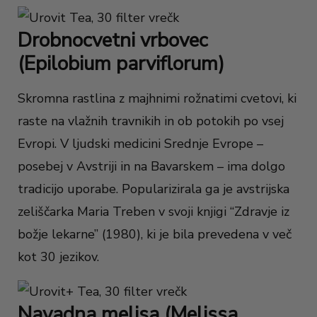
Drobnocvetni vrbovec
(Epilobium parviflorum)
Skromna rastlina z majhnimi rožnatimi cvetovi, ki
raste na vlažnih travnikih in ob potokih po vsej
Evropi. V ljudski medicini Srednje Evrope –
posebej v Avstriji in na Bavarskem – ima dolgo
tradicijo uporabe. Popularizirala ga je avstrijska
zeliščarka Maria Treben v svoji knjigi “Zdravje iz
božje lekarne” (1980), ki je bila prevedena v več
kot 30 jezikov.
Navadna melisa (Melissa