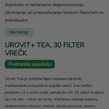
dopolnilo ni namenjeno diagnosticiranju,
zdravljenju ali preprečevanju bolezni. Rezultati so
individualni.
Na zalogi
UROVIT+ TEA, 30 FILTER
VREČK
Prehransko dopolnilo
Urovit Tea je zeliščna čajna mešanica devetih
tradicionalnih evropskih in azijskih zelišč. Eno vrečko
prelijete z 2 L vrele vode, namakate 10–15 minut in pijete
čez cel dan – vročo ali mrzlo. Mešanica vsebuje koprivo,
drobnocvetni vrbovec, meliso, njivsko preslico, laneno