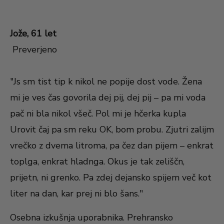
Jože, 61 let
Preverjeno
"Js sm tist tip k nikol ne popije dost vode. Žena
mi je ves čas govorila dej pij, dej pij – pa mi voda
pač ni bla nikol všeč. Pol mi je hčerka kupla
Urovit čaj pa sm reku OK, bom probu. Zjutri zalijm
vrečko z dvema litroma, pa čez dan pijem – enkrat
toplga, enkrat hladnga. Okus je tak zeliščn,
prijetn, ni grenko. Pa zdej dejansko spijem več kot
liter na dan, kar prej ni blo šans."
Osebna izkušnja uporabnika. Prehransko