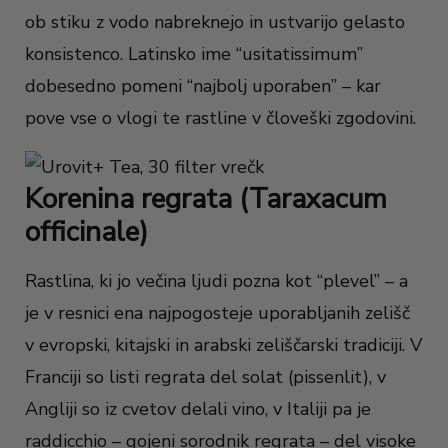
ob stiku z vodo nabreknejo in ustvarijo gelasto
konsistenco. Latinsko ime “usitatissimum”
dobesedno pomeni “najbolj uporaben” – kar
pove vse o vlogi te rastline v človeški zgodovini.
Korenina regrata (Taraxacum
officinale)
Rastlina, ki jo večina ljudi pozna kot “plevel” – a
je v resnici ena najpogosteje uporabljanih zelišč
v evropski, kitajski in arabski zeliščarski tradiciji. V
Franciji so listi regrata del solat (pissenlit), v
Angliji so iz cvetov delali vino, v Italiji pa je
raddicchio – gojeni sorodnik regrata – del visoke