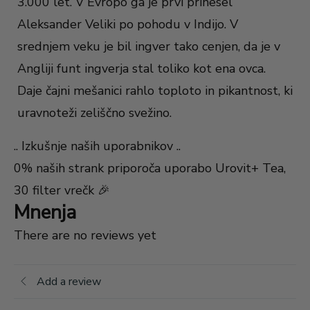
3.000 let. V Evropo ga je prvi prinesel
Aleksander Veliki po pohodu v Indijo. V
srednjem veku je bil ingver tako cenjen, da je v
Angliji funt ingverja stal toliko kot ena ovca.
Daje čajni mešanici rahlo toploto in pikantnost, ki
uravnoteži zeliščno svežino.
.. Izkušnje naših uporabnikov ..
0% naših strank priporoča uporabo Urovit+ Tea,
30 filter vrečk 🎉
Mnenja
There are no reviews yet
Add a review