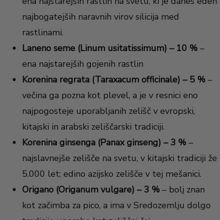
ena najstarejših rastlin na svetu, ki je danes eden
najbogatejših naravnih virov silicija med
rastlinami.
Laneno seme (Linum usitatissimum) – 10 %
–
ena najstarejših gojenih rastlin
Korenina regrata (Taraxacum officinale) – 5 %
–
večina ga pozna kot plevel, a je v resnici eno
najpogosteje uporabljanih zelišč v evropski,
kitajski in arabski zeliščarski tradiciji.
Korenina ginsenga (Panax ginseng) – 3 %
–
najslavnejše zelišče na svetu, v kitajski tradiciji že
5.000 let; edino azijsko zelišče v tej mešanici.
Origano (Origanum vulgare) – 3 %
– bolj znan
kot začimba za pico, a ima v Sredozemlju dolgo