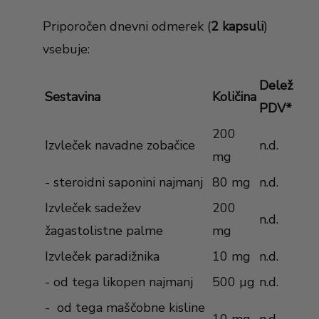
Priporočen dnevni odmerek (
2 kapsuli
)
vsebuje:
Delež
Sestavina
Količina
PDV*
200
Izvleček navadne zobačice
n.d.
mg
- steroidni saponini najmanj
80 mg
n.d.
Izvleček sadežev
200
n.d.
žagastolistne palme
mg
Izvleček paradižnika
10 mg
n.d.
- od tega likopen najmanj
500 µg
n.d.
- od tega maščobne kisline