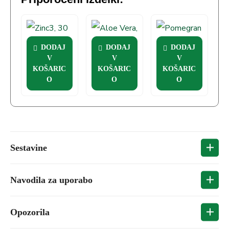
DODAJ
DODAJ
DODAJ
V
V
V
Zinc3, 30
Aloe Vera, 1
Pomegranate,
KOŠARIC
KOŠARIC
KOŠARIC
kapsul
L
1 L
O
O
O
Sestavine
Navodila za uporabo
Kolinski bitartrat, ekstrakt mladih bambusovih
poganjkov (
) standardiziran na
Bambusa vulgaris
Opozorila
Pravilna uporaba prehranskih dopolnil z B
najmanj 75 % silicija, kapsula (HPMC -