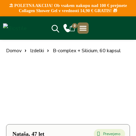
⛱️ POLETNA AKCIJA! Ob vsakem nakupu nad 100 € prejmete
Collagen Shower Gel v vrednosti 14,90 € GRATIS! 🎁
0
NAJBOLJ PRODAJANO
KLINIČNE ŠTUDIJE
PRODAJNA MESTA
Domov
Izdelki
B-complex + Silicium, 60 kapsul
Nataša, 47 let
Preverjeno