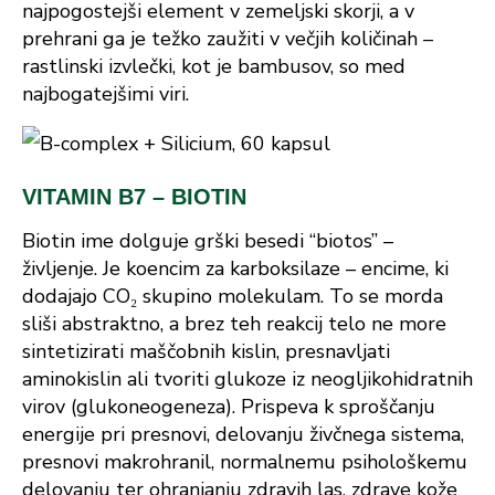
najpogostejši element v zemeljski skorji, a v
prehrani ga je težko zaužiti v večjih količinah –
rastlinski izvlečki, kot je bambusov, so med
najbogatejšimi viri.
VITAMIN B7 – BIOTIN
Biotin ime dolguje grški besedi “biotos” –
življenje. Je koencim za karboksilaze – encime, ki
dodajajo CO₂ skupino molekulam. To se morda
sliši abstraktno, a brez teh reakcij telo ne more
sintetizirati maščobnih kislin, presnavljati
aminokislin ali tvoriti glukoze iz neogljikohidratnih
virov (glukoneogeneza). Prispeva k sproščanju
energije pri presnovi, delovanju živčnega sistema,
presnovi makrohranil, normalnemu psihološkemu
delovanju ter ohranjanju zdravih las, zdrave kože