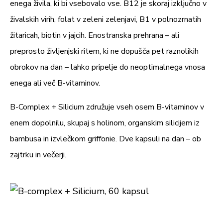
Vitamin B2
3,6 mg
257 %
enega živila, ki bi vsebovalo vse. B12 je skoraj izključno v
živalskih virih, folat v zeleni zelenjavi, B1 v polnozrnatih
Vitamin B1
2,6 mg
236 %
žitaricah, biotin v jajcih. Enostranska prehrana – ali
Folna kislina
400 μg
200 %
preprosto življenjski ritem, ki ne dopušča pet raznolikih
obrokov na dan – lahko pripelje do neoptimalnega vnosa
Biotin
150 μg
300 %
enega ali več B-vitaminov.
Vitamin B12
4 μg
160 %
B-Complex + Silicium združuje vseh osem B-vitaminov v
*PDV - priporočen dnevni vnos, glede na Uredbo (EU) št.
enem dopolnilu, skupaj s holinom, organskim silicijem iz
1169/2011; n.d. - ni določen
bambusa in izvlečkom griffonie. Dve kapsuli na dan – ob
zajtrku in večerji.