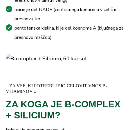
elektronov v dihalni verigi),
niacin je del NAD+ (centralnega koencima v celični
presnovi) ter
pantotenska kislina, ki je del koencima A (ključnega za
presnovo maščob).
.. ZA VSE, KI POTREBUJEJO CELOVIT VNOS B-
VITAMINOV ..
ZA KOGA JE B-COMPLEX
+ SILICIUM?