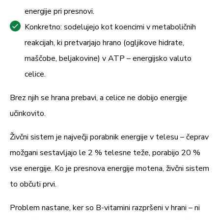
energije pri presnovi.
Priporočen dnevni odmerek (
) vsebuje:
2 kapsuli
Konkretno: sodelujejo kot koencimi v metaboličnih
reakcijah, ki pretvarjajo hrano (ogljikove hidrate,
Delež
Sestavina
Količina
maščobe, beljakovine) v ATP – energijsko valuto
PDV*
celice.
Kolin (iz bitartrata)
200 mg
n.d.
Brez njih se hrana prebavi, a celice ne dobijo energije
Silicij (iz bambusa)
140 mg
n.d.
učinkovito.
Niacin (vitamin B3)
20 mg
125 %
Živčni sistem je največji porabnik energije v telesu – čeprav
Pantotenska kislina
10 mg
167 %
možgani sestavljajo le 2 % telesne teže, porabijo 20 %
(vitamin B5)
vse energije. Ko je presnova energije motena, živčni sistem
Ekstrakt Griffonie
10 mg
n.d.
to občuti prvi.
Vitamin B6
4 mg
286 %
Problem nastane, ker so B-vitamini razpršeni v hrani – ni