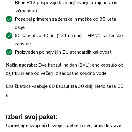
B6 in B12 prispevajo k zmanjševanju utrujenosti in
izčrpanosti
Posebej primeren za ženske in moške od 35. leta
dalje
60 kapsul za 30 dni (2×1 na dan) – HPMC rastlinske
kapsule
Proizveden po najvišjih EU standardih kakovosti
Dve kapsuli na dan (2×1): eno kapsulo ob
Način uporabe:
zajtrku in eno ob večerji, z zadostno količino vode.
Ena škatlica vsebuje 60 kapsul (za 30 dni). Neto teža: 33
g.
Izberi svoj paket:
Upravljajte svoj načrt, svoje izdelke in svoj urnik dostave.