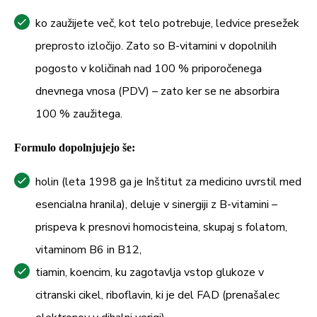
ko zaužijete več, kot telo potrebuje, ledvice presežek
preprosto izločijo. Zato so B-vitamini v dopolnilih
pogosto v količinah nad 100 % priporočenega
dnevnega vnosa (PDV) – zato ker se ne absorbira
100 % zaužitega.
Formulo dopolnjujejo
še:
holin (leta 1998 ga je Inštitut za medicino uvrstil med
esencialna hranila), deluje v sinergiji z B-vitamini –
prispeva k presnovi homocisteina, skupaj s folatom,
vitaminom B6 in B12,
tiamin, koencim, ku zagotavlja vstop glukoze v
citranski cikel, riboflavin, ki je del FAD (prenašalec