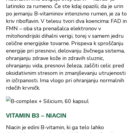
latinsko za rumeno. Če ste kdaj opazili, da je urin
po jemanju B-vitaminov intenzivno rumen, je za to
kriv riboflavin. V telesu tvori dva koencima: FAD in
FMN – oba sta prenašalca elektronov v
mitohondrijski dihalni verigi, torej v samem jedru
celične energijske tovarne. Prispeva k sproščanju
energije pri presnovi, delovanju živčnega sistema,
ohranjanju zdrave kože in zdravih sluznic,
ohranjanju vida, presnovi železa, zaščiti celic pred
oksidativnim stresom in zmanjševanju utrujenosti
in izčrpanosti. Ima vlogo pri ohranjanju normalnih
rdečih krvničk.
VITAMIN B3 – NIACIN
Niacin je edini B-vitamin, ki ga telo lahko