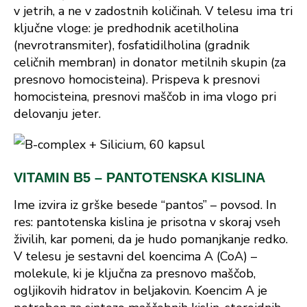
v jetrih, a ne v zadostnih količinah. V telesu ima tri
ključne vloge: je predhodnik acetilholina
(nevrotransmiter), fosfatidilholina (gradnik
celičnih membran) in donator metilnih skupin (za
presnovo homocisteina). Prispeva k presnovi
homocisteina, presnovi maščob in ima vlogo pri
delovanju jeter.
VITAMIN B5 – PANTOTENSKA KISLINA
Ime izvira iz grške besede “pantos” – povsod. In
res: pantotenska kislina je prisotna v skoraj vseh
živilih, kar pomeni, da je hudo pomanjkanje redko.
V telesu je sestavni del koencima A (CoA) –
molekule, ki je ključna za presnovo maščob,
ogljikovih hidratov in beljakovin. Koencim A je