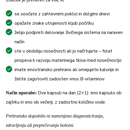
Izdelek je primeren za vse, ki:
se soočate z zahtevnimi poklici in dolgimi dnevi
opažate znake utrujenosti kljub počitku
želijo podpreti delovanje živčnega sistema na naraven
način
ste v obdobju nosečnosti ali jo načrtujete – folat
prispeva k razvoju materinega tkiva med nosečnostjo
imate enostransko prehrano ali omejujete kalorije in
želite zagotoviti zadosten vnos B-vitaminov
Dve kapsuli na dan (2×1): eno kapsulo ob
Način uporabe:
zajtrku in eno ob večerji, z zadostno količino vode.
Prehransko dopolnilo ni namenjeno diagnosticiranju,
zdravljenju ali preprečevanju bolezni.