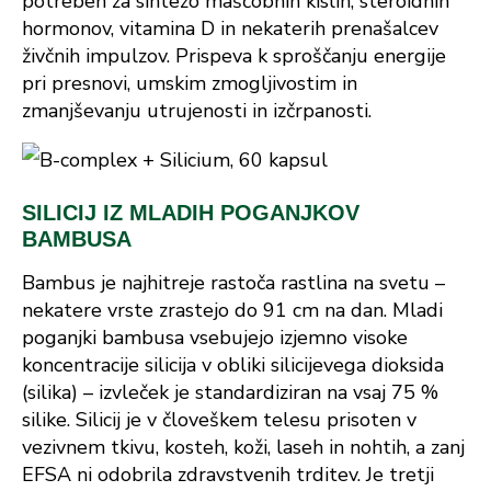
potreben za sintezo maščobnih kislin, steroidnih
hormonov, vitamina D in nekaterih prenašalcev
živčnih impulzov. Prispeva k sproščanju energije
pri presnovi, umskim zmogljivostim in
zmanjševanju utrujenosti in izčrpanosti.
SILICIJ IZ MLADIH POGANJKOV
BAMBUSA
Bambus je najhitreje rastoča rastlina na svetu –
nekatere vrste zrastejo do 91 cm na dan. Mladi
poganjki bambusa vsebujejo izjemno visoke
koncentracije silicija v obliki silicijevega dioksida
(silika) – izvleček je standardiziran na vsaj 75 %
silike. Silicij je v človeškem telesu prisoten v
vezivnem tkivu, kosteh, koži, laseh in nohtih, a zanj
EFSA ni odobrila zdravstvenih trditev. Je tretji