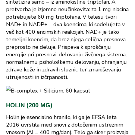
sintetizira samo – iz aminokisline triptofan. A
pretvorba je izjemno neučinkovita: za 1 mg niacina
potrebujete 60 mg triptofana. V telesu tvori
NAD+ in NADP+ – dva koencima, ki sodelujeta v
več kot 400 encimskih reakcijah. NAD+ je tako
temeljni koencim, da brez njega celična presnova
preprosto ne deluje. Prispeva k sproščanju
energije pri presnovi, delovanju živčnega sistema,
normalnemu psihološkemu delovanju, ohranjanju
zdrave kože in zdravih sluznic ter zmanjševanju
utrujenosti in izčrpanosti.
HOLIN (200 MG)
Holin je esencialno hranilo, ki ga je EFSA leta
2016 uvrstila med snovi z določenim ustreznim
vnosom (AI = 400 mg/dan). Telo ga sicer proizvaja