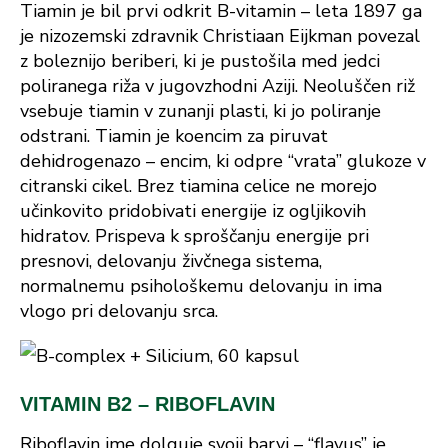
Tiamin je bil prvi odkrit B-vitamin – leta 1897 ga
je nizozemski zdravnik Christiaan Eijkman povezal
z boleznijo beriberi, ki je pustošila med jedci
poliranega riža v jugovzhodni Aziji. Neoluščen riž
vsebuje tiamin v zunanji plasti, ki jo poliranje
odstrani. Tiamin je koencim za piruvat
dehidrogenazo – encim, ki odpre “vrata” glukoze v
citranski cikel. Brez tiamina celice ne morejo
učinkovito pridobivati energije iz ogljikovih
hidratov. Prispeva k sproščanju energije pri
presnovi, delovanju živčnega sistema,
normalnemu psihološkemu delovanju in ima
vlogo pri delovanju srca.
VITAMIN B2 – RIBOFLAVIN
Riboflavin ime dolguje svoji barvi – “flavus” je