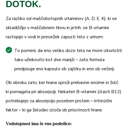
DOTOK.
Za razliko od maščobotopnih vitaminov (A, D, E, K), ki se
skladiščijo v maščobnem tkivu in jetrih, se B-vitamini
raztopijo v vodi in presežek zapusti telo z urinom.
To pomeni, da eno veliko dozo telo ne more izkoristiti
tako učinkovito kot dve manjši – zato formula
predpisuje eno kapsulo ob zajtrku in eno ob večerji.
Ob obroku zato, ker hrana sproži prebavne encime in žolč,
ki pomagata pri absorpciji. Nekateri B-vitamini (zlasti B12)
potrebujejo za absorpcijo poseben protein – intrinzični
faktor – ki ga želodec izloča ob prisotnosti hrane.
Vodotopnost ima še eno posledico: