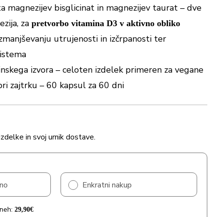
 magnezijev bisglicinat in magnezijev taurat – dve
ezija, za
pretvorbo vitamina D3 v aktivno obliko
zmanjševanju utrujenosti in izčrpanosti ter
sistema
nskega izvora – celoten izdelek primeren za vegane
ri zajtrku – 60 kapsul za 60 dni
izdelke in svoj urnik dostave.
čno
Enkratni nakup
dneh:
29,90
€