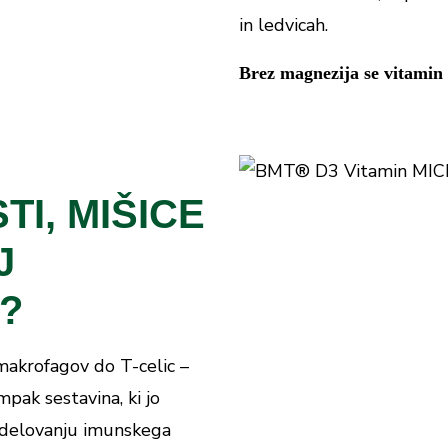
in ledvicah.
Brez magnezija se vitamin D
TI, MIŠICE
J
?
makrofagov do T-celic –
mpak sestavina, ki jo
k delovanju imunskega