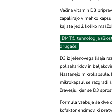
Večina vitamin D3 priprav
zapakirajo v mehko kapsul
kaj ste jedli, koliko maščo
BMT® tehnologija (Biost
drugače.
D3 iz jelenovega lišaja ra
polisaharidov in beljakov
Nastanejo mikrokapsule, k
mikrokapsul se razgradi 
črevesju, kjer se D3 sprosti
Formula vsebuje še dve obl
kofaktor encimov, ki pretvo