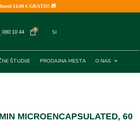
nosti 14,90 € GRATIS! 🎁
0
SI
080 10 44
IČNE ŠTUDIJE
PRODAJNA MESTA
O NAS
AMIN MICROENCAPSULATED, 60