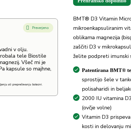
Prehransko dopolnilo
BMT® D3 Vitamin Microe
mikroenkapsuliranim vit
Preverjeno
oblikama magnezija (bis
zaščiti D3 v mikrokapsula
adni v olju.
robala tele Biostile
želite podpreti imunski s
gnezij. Všeč mi je
. Pa kapsule so majhne,
Patentirana BMT® te
sprostijo šele v tan
jenju ali preprečevanju bolezni.
polisaharidi in belja
2000 IU vitamina D3 
(ovčje volne)
Vitamin D3 prispeva
kosti in delovanju mi