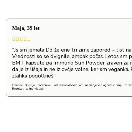
Maja, 39 let
"Js sm jemala D3 že ene tri zime zapored – tist nav
Vrednosti so se dvignile, ampak počas. Letos sm p
BMT kapsule pa Immuno Sun Powder zraven za ma
da je iz lišaja in ne iz ovčje volne, ker sm veganka
zlahka pogoltneš."
Osebna izkušnja uporabnika. Prehransko dopolnilo ni namenjeno diagnosticiranju, zdravl
Rezultati so individualni.