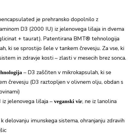
ncapsulated je prehransko dopolnilo z
aminom D3 (2000 IU) iz jelenovega lišaja in dvema
glicinat + taurat). Patentirana BMT® tehnologija
h, ki se sprostijo šele v tankem črevesju. Za vse, ki
istem in zdravje kosti – zlasti v mesecih brez sonca.
– D3 zaščiten v mikrokapsulah, ki se
hnologija
kem črevesju (D3 raztopljen v olivnem olju, obdan s
kovinami)
iz jelenovega lišaja –
, ne iz lanolina
veganski vir
 k delovanju imunskega sistema, ohranjanju zdravih
šic