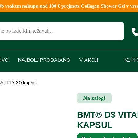
sakem nakupu nad 100 € prejmete Collagen Shower Gel v vred
OVO
NAJBOLJ PRODAJANO
V AKCIJI
KLIN
TED, 60 kapsul
Na zalogi
BMT® D3 VIT
KAPSUL