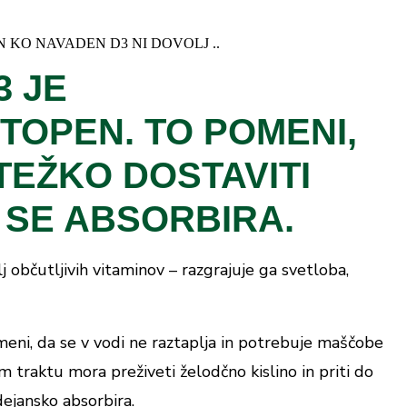
nih kislin).
življenja.
očen dnevni odmerek (
) vsebuje:
IN KO NAVADEN D3 NI DOVOLJ ..
1 kapsula
o otrokom!
3 JE
Količina
Delež PDV*
uri do 25°C, zaščiteno pred vlago in svetlobo.
OPEN. TO POMENI,
134 mg
n.d
TEŽKO DOSTAVITI
50 μg (2000 IU)
1000%
 SE ABSORBIRA.
68 mg
18%
, glede na Uredbo (EU) št. 1169/2011; n.d. - ni določen
*BMT®;
 občutljivih vitaminov – razgrajuje ga svetloba,
tehnologija - patentiran postopek mikroenkapsulacije pri nizki
eni, da se v vodi ne raztaplja in potrebuje maščobe
m traktu mora preživeti želodčno kislino in priti do
dejansko absorbira.