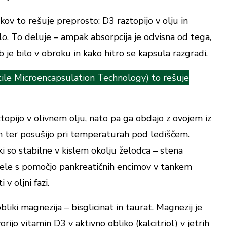
kov to rešuje preprosto: D3 raztopijo v olju in
o. To deluje – ampak absorpcija je odvisna od tega,
b je bilo v obroku in kako hitro se kapsula razgradi.
ile Microencapsulation Technology) to rešuje
ztopijo v olivnem olju, nato pa ga obdajo z ovojem iz
in ter posušijo pri temperaturah pod lediščem.
i so stabilne v kislem okolju želodca – stena
šele s pomočjo pankreatičnih encimov v tankem
 v oljni fazi.
iki magnezija – bisglicinat in taurat. Magnezij je
rijo vitamin D3 v aktivno obliko (kalcitriol) v jetrih