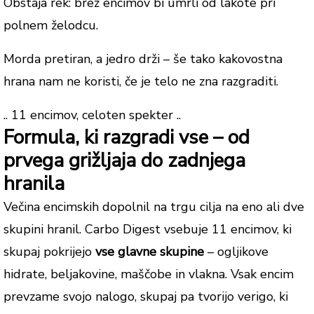
Obstaja rek: brez encimov bi umrli od lakote pri
polnem želodcu.
Morda pretiran, a jedro drži – še tako kakovostna
hrana nam ne koristi, če je telo ne zna razgraditi.
.. 11 encimov, celoten spekter ..
Formula, ki razgradi vse – od
prvega grižljaja do zadnjega
hranila
Večina encimskih dopolnil na trgu cilja na eno ali dve
skupini hranil. Carbo Digest vsebuje 11 encimov, ki
skupaj pokrijejo
vse glavne skupine
– ogljikove
hidrate, beljakovine, maščobe in vlakna. Vsak encim
prevzame svojo nalogo, skupaj pa tvorijo verigo, ki