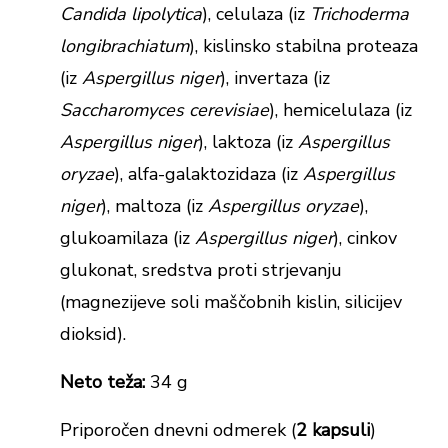
Candida lipolytica
), celulaza (iz
Trichoderma
longibrachiatum
), kislinsko stabilna proteaza
(iz
Aspergillus niger
), invertaza (iz
Saccharomyces cerevisiae
), hemicelulaza (iz
Aspergillus niger
), laktoza (iz
Aspergillus
oryzae
), alfa-galaktozidaza (iz
Aspergillus
niger
), maltoza (iz
Aspergillus oryzae
),
glukoamilaza (iz
Aspergillus niger
), cinkov
glukonat, sredstva proti strjevanju
(magnezijeve soli maščobnih kislin, silicijev
dioksid).
Neto teža:
34 g
Priporočen dnevni odmerek (
2 kapsuli
)