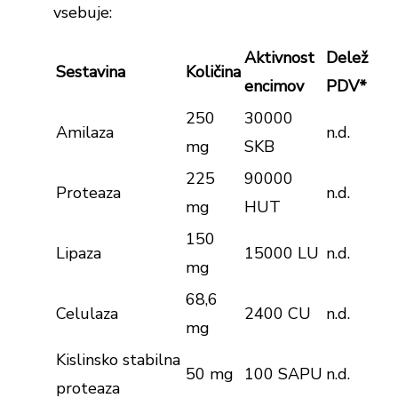
vsebuje:
Aktivnost
Delež
Sestavina
Količina
encimov
PDV*
250
30000
Amilaza
n.d.
mg
SKB
225
90000
Proteaza
n.d.
mg
HUT
150
Lipaza
15000 LU
n.d.
mg
68,6
Celulaza
2400 CU
n.d.
mg
Kislinsko stabilna
50 mg
100 SAPU
n.d.
proteaza