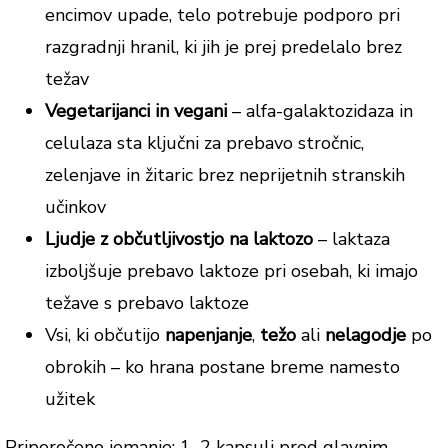
encimov upade, telo potrebuje podporo pri
razgradnji hranil, ki jih je prej predelalo brez
težav
Vegetarijanci in vegani
– alfa-galaktozidaza in
celulaza sta ključni za prebavo stročnic,
zelenjave in žitaric brez neprijetnih stranskih
učinkov
Ljudje z občutljivostjo na laktozo
– laktaza
izboljšuje prebavo laktoze pri osebah, ki imajo
težave s prebavo laktoze
Vsi, ki občutijo
napenjanje
,
težo
ali
nelagodje
po
obrokih – ko hrana postane breme namesto
užitek
Priporočeno jemanje: 1–2 kapsuli pred glavnim