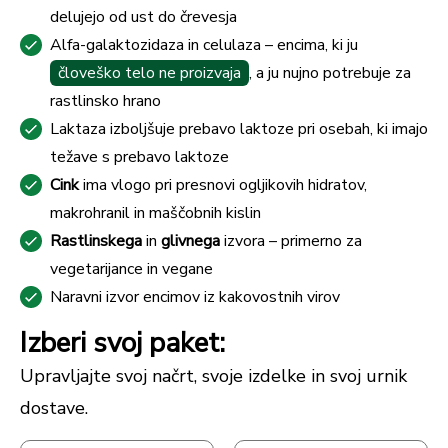
delujejo od ust do črevesja
Alfa-galaktozidaza in celulaza – encima, ki ju
človeško telo ne proizvaja
, a ju nujno potrebuje za
rastlinsko hrano
Laktaza izboljšuje prebavo laktoze pri osebah, ki imajo
težave s prebavo laktoze
Cink
ima vlogo pri presnovi ogljikovih hidratov,
makrohranil in maščobnih kislin
Rastlinskega
in
glivnega
izvora – primerno za
vegetarijance in vegane
Naravni izvor encimov iz kakovostnih virov
Izberi svoj paket:
Upravljajte svoj načrt, svoje izdelke in svoj urnik
dostave.