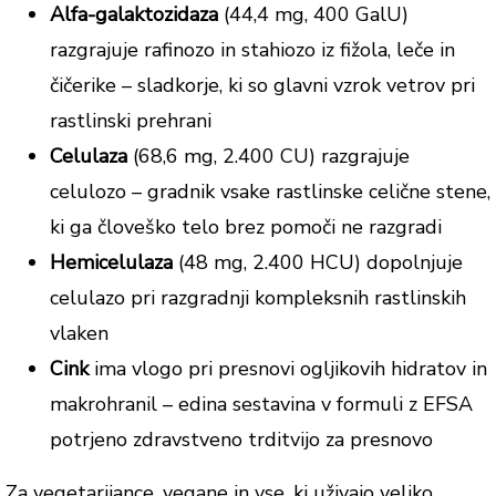
Alfa-galaktozidaza
(44,4 mg, 400 GalU)
razgrajuje rafinozo in stahiozo iz fižola, leče in
čičerike – sladkorje, ki so glavni vzrok vetrov pri
rastlinski prehrani
Celulaza
(68,6 mg, 2.400 CU) razgrajuje
celulozo – gradnik vsake rastlinske celične stene,
ki ga človeško telo brez pomoči ne razgradi
Hemicelulaza
(48 mg, 2.400 HCU) dopolnjuje
celulazo pri razgradnji kompleksnih rastlinskih
vlaken
Cink
ima vlogo pri presnovi ogljikovih hidratov in
makrohranil – edina sestavina v formuli z EFSA
potrjeno zdravstveno trditvijo za presnovo
Za vegetarijance, vegane in vse, ki uživajo veliko