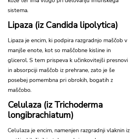
kože ter ima vlogo pri delovanju imunskega
sistema.
Lipaza (iz Candida lipolytica)
Lipaza je encim, ki podpira razgradnjo maščob v
manjše enote, kot so maščobne kisline in
glicerol. S tem prispeva k učinkovitejši presnovi
in absorpciji maščob iz prehrane, zato je še
posebej pomembna pri obrokih, bogatih z
maščobo.
Celulaza (iz Trichoderma
longibrachiatum)
Celulaza je encim, namenjen razgradnji vlaknin iz