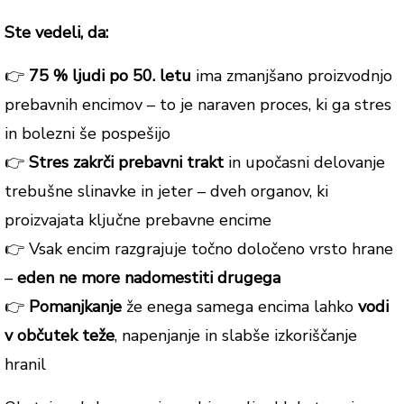
Ste vedeli, da:
👉
75 % ljudi po 50. letu
ima zmanjšano proizvodnjo
prebavnih encimov – to je naraven proces, ki ga stres
in bolezni še pospešijo
👉
Stres zakrči prebavni trakt
in upočasni delovanje
trebušne slinavke in jeter – dveh organov, ki
proizvajata ključne prebavne encime
👉 Vsak encim razgrajuje točno določeno vrsto hrane
–
eden ne more nadomestiti drugega
👉
Pomanjkanje
že enega samega encima lahko
vodi
v občutek teže
, napenjanje in slabše izkoriščanje
hranil