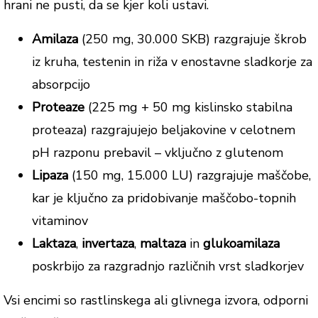
hrani ne pusti, da se kjer koli ustavi.
Amilaza
(250 mg, 30.000 SKB) razgrajuje škrob
iz kruha, testenin in riža v enostavne sladkorje za
absorpcijo
Proteaze
(225 mg + 50 mg kislinsko stabilna
proteaza) razgrajujejo beljakovine v celotnem
pH razponu prebavil – vključno z glutenom
Lipaza
(150 mg, 15.000 LU) razgrajuje maščobe,
kar je ključno za pridobivanje maščobo-topnih
vitaminov
Laktaza
,
invertaza
,
maltaza
in
glukoamilaza
poskrbijo za razgradnjo različnih vrst sladkorjev
Vsi encimi so rastlinskega ali glivnega izvora, odporni