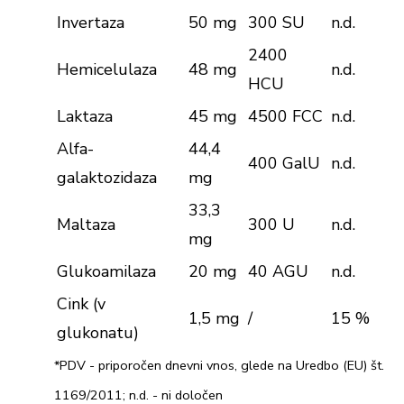
Invertaza
50 mg
300 SU
n.d.
2400
Hemicelulaza
48 mg
n.d.
HCU
Laktaza
45 mg
4500 FCC
n.d.
Alfa-
44,4
400 GalU
n.d.
galaktozidaza
mg
33,3
Maltaza
300 U
n.d.
mg
Glukoamilaza
20 mg
40 AGU
n.d.
Cink (v
1,5 mg
/
15 %
glukonatu)
*PDV - priporočen dnevni vnos, glede na Uredbo (EU) št.
1169/2011; n.d. - ni določen