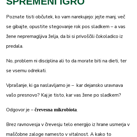
SPREMENI IGRO
, sredstvo proti sprijemanju (magnezijeve
gasseri
soli maščobnih kislin),
,
Bifidobacterium breve
Bacillus
Poznate tisti občutek, ko vam narekujejo: jejte manj, več
subtilis.
se gibajte, opustite stegovanje rok pos sladkem – a vas
žene nepremagljiva želja, da bi si privoščili čokoladico iz
17 g
Neto teža:
predala.
Priporočen dnevni odmerek (
) vsebuje:
1 kapsula
No, problem ni disciplina ali to da morate biti na dieti, ter
Delež
se vsemu odrekati.
Sestavina
Količina
PDV*
Vprašanje, ki ga naslavljamo je – kar dejansko uravnava
Izvleček sadeža garcinije
200 mg
n.d.
vašo presnovo? Kaj je tisto, kar vas žene po sladkem?
– od tega HCA najmanj
120 mg
n.d.
Odgovor je –
.
črevesna mikrobiota
Kompleks citrusnih
100 mg
n.d.
Brez ravnovesja v črevesju telo energijo iz hrane usmerja v
bioflavonoidov
maščobne zaloge namesto v vitalnost. A kako to