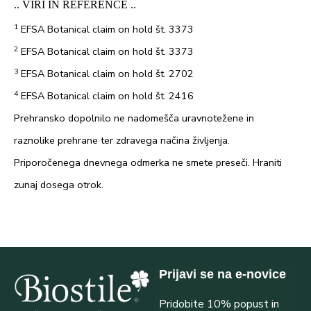
.. VIRI IN REFERENCE ..
1
EFSA Botanical claim on hold št. 3373
2
EFSA Botanical claim on hold št. 3373
3
EFSA Botanical claim on hold št. 2702
4
EFSA Botanical claim on hold št. 2416
Prehransko dopolnilo ne nadomešča uravnotežene in
raznolike prehrane ter zdravega načina življenja.
Priporočenega dnevnega odmerka ne smete preseči. Hraniti
zunaj dosega otrok.
Prijavi se na e-novice
Pridobite 10% popust in