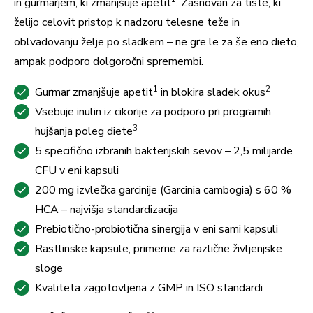
in gurmarjem, ki zmanjšuje apetit
. Zasnovan za tiste, ki
želijo celovit pristop k nadzoru telesne teže in
oblvadovanju želje po sladkem – ne gre le za še eno dieto,
ampak podporo dolgoročni spremembi.
1
2
Gurmar zmanjšuje apetit
in blokira sladek okus
Vsebuje inulin iz cikorije za podporo pri programih
3
hujšanja poleg diete
5 specifično izbranih bakterijskih sevov – 2,5 milijarde
CFU v eni kapsuli
200 mg izvlečka garcinije (Garcinia cambogia) s 60 %
HCA – najvišja standardizacija
Prebiotično-probiotična sinergija v eni sami kapsuli
Rastlinske kapsule, primerne za različne življenjske
sloge
Kvaliteta zagotovljena z GMP in ISO standardi