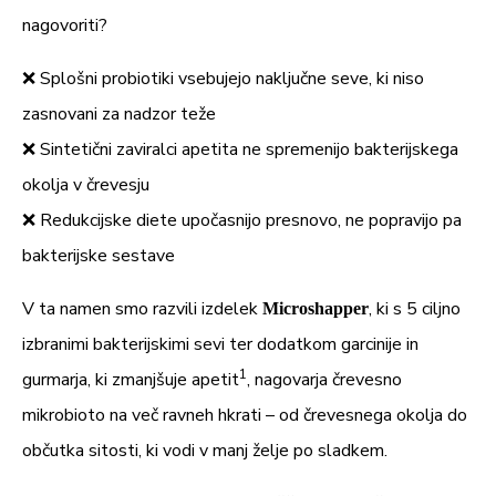
Inulin
50 mg
n.d.
nagovoriti?
5 x
❌ Splošni probiotiki vsebujejo naključne seve, ki niso
8
50 mg
10
Lactobacillus rhamnosus
zasnovani za nadzor teže
CFU
❌ Sintetični zaviralci apetita ne spremenijo bakterijskega
Izvleček listov Gurmar
50 mg
n.d.
okolja v črevesju
❌ Redukcijske diete upočasnijo presnovo, ne popravijo pa
– od tega ginemična kislina
12,5
n.d.
bakterijske sestave
najmanj
mg
V ta namen smo razvili izdelek
, ki s 5 ciljno
Microshapper
5 x
Bifidobacterium Animalis ssp
izbranimi bakterijskimi sevi ter dodatkom garcinije in
8
10 mg
10
lactis
1
gurmarja, ki zmanjšuje apetit
, nagovarja črevesno
CFU
mikrobioto na več ravneh hkrati – od črevesnega okolja do
5 x
občutka sitosti, ki vodi v manj želje po sladkem.
8
10 mg
10
Lactobacillus gasseri