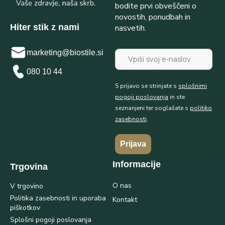
bodite prvi obveščeni o
novostih, ponudbah in
Hiter stik z nami
nasvetih.
marketing@biostile.si
080 10 44
S prijavo se strinjate s
splošnimi
pogoji poslovanja
in ste
seznanjeni ter soglašate s
politiko
zasebnosti
.
Prijava
Informacije
Trgovina
O nas
V trgovino
Politika zasebnosti in uporaba
Kontakt
piškotkov
Splošni pogoji poslovanja