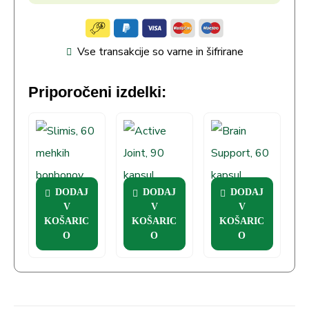
Vse transakcije so varne in šifrirane
Priporočeni izdelki:
DODAJ
DODAJ
DODAJ
Slimis, 60
Active Joint,
Brain
V
V
V
mehkih
90 kapsul
Support, 60
KOŠARIC
KOŠARIC
KOŠARIC
bonbonov
kapsul
O
O
O