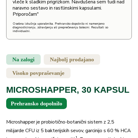
vleče k sladkim prigrizkom. Navdušena sem tudi nad
naravno sestavo in rastlinskimi kapsulami.
Priporočam"
Osebna izkušnja uporabnika. Prehransko dopolnilo ni namenjeno
diagnosticiranju, zdravljenju ali preprečevanju bolezni. Rezultati so
individualni.
Na zalogi
Najbolj prodajano
Visoko povpraševanje
MICROSHAPPER, 30 KAPSUL
Prehransko dopolnilo
Microshapper je probiotično-botanični sistem z 2,5
milijarde CFU iz 5 bakterijskih sevov, garcinijo s 60 % HCA
1