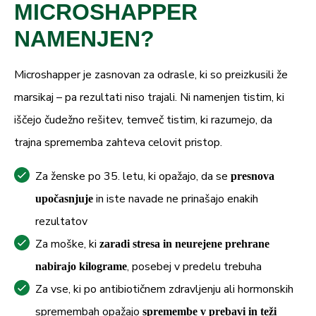
MICROSHAPPER
NAMENJEN?
Microshapper je zasnovan za odrasle, ki so preizkusili že
marsikaj – pa rezultati niso trajali. Ni namenjen tistim, ki
iščejo čudežno rešitev, temveč tistim, ki razumejo, da
trajna sprememba zahteva celovit pristop.
Za ženske po 35. letu, ki opažajo, da se
presnova
in iste navade ne prinašajo enakih
upočasnjuje
rezultatov
Za moške, ki
zaradi stresa in neurejene prehrane
, posebej v predelu trebuha
nabirajo kilograme
Za vse, ki po antibiotičnem zdravljenju ali hormonskih
spremembah opažajo
spremembe v prebavi in teži