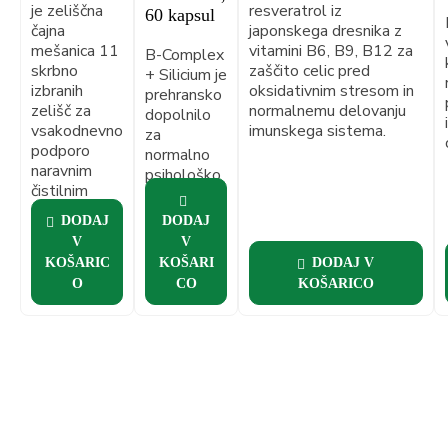
številke naročila prejmete povezavo in
je zeliščna
resveratrol iz
60 kapsul
čajna
japonskega dresnika z
kodo za sledenje.
mešanica 11
vitamini B6, B9, B12 za
B-Complex
skrbno
zaščito celic pred
+ Silicium je
izbranih
oksidativnim stresom in
prehransko
zelišč za
normalnemu delovanju
dopolnilo
vsakodnevno
imunskega sistema.
za
podporo
normalno
naravnim
psihološko
čistilnim
delovanje,
procesom v
umsko
DODAJ
DODAJ
telesu.
zmogljivost
V
V
ter zdravo
KOŠARIC
KOŠARI
DODAJ V
kožo.
O
CO
KOŠARICO