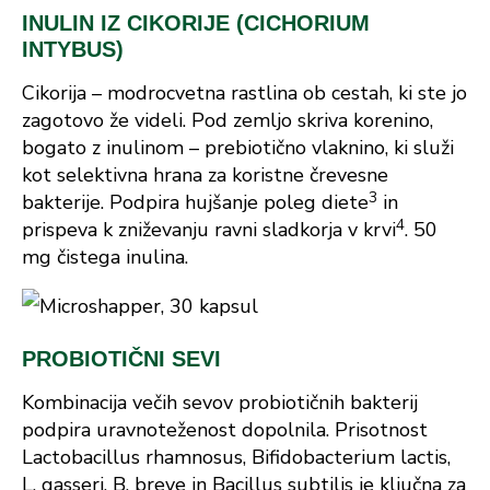
INULIN IZ CIKORIJE (CICHORIUM
INTYBUS)
Cikorija – modrocvetna rastlina ob cestah, ki ste jo
zagotovo že videli. Pod zemljo skriva korenino,
bogato z inulinom – prebiotično vlaknino, ki služi
kot selektivna hrana za koristne črevesne
3
bakterije. Podpira hujšanje poleg diete
in
4
prispeva k zniževanju ravni sladkorja v krvi
. 50
mg čistega inulina.
PROBIOTIČNI SEVI
Kombinacija večih sevov probiotičnih bakterij
podpira uravnoteženost dopolnila. Prisotnost
Lactobacillus rhamnosus, Bifidobacterium lactis,
L. gasseri, B. breve in Bacillus subtilis je ključna za