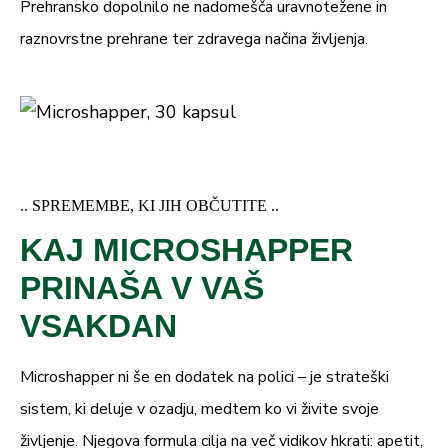
CFU
Prehransko dopolnilo ne nadomešča uravnotežene in
raznovrstne prehrane ter zdravega načina življenja.
5 x
8
5 mg
10
Bifidobacterium breve
CFU
5 x
8
5 mg
10
Bacillus subtilis
.. SPREMEMBE, KI JIH OBČUTITE ..
CFU
KAJ MICROSHAPPER
*PDV – priporočen dnevni vnos, glede na Uredbo (EU) št.
PRINAŠA V VAŠ
1169/2011; n.d. – ni določen
VSAKDAN
Microshapper ni še en dodatek na polici – je strateški
sistem, ki deluje v ozadju, medtem ko vi živite svoje
življenje. Njegova formula cilja na več vidikov hkrati: apetit,