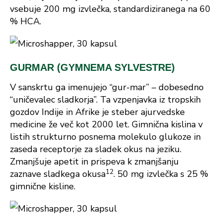
vsebuje 200 mg izvlečka, standardiziranega na 60
% HCA.
GURMAR (GYMNEMA SYLVESTRE)
V sanskrtu ga imenujejo “gur-mar” – dobesedno
“uničevalec sladkorja”. Ta vzpenjavka iz tropskih
gozdov Indije in Afrike je steber ajurvedske
medicine že več kot 2000 let. Gimnična kislina v
listih strukturno posnema molekulo glukoze in
zaseda receptorje za sladek okus na jeziku.
Zmanjšuje apetit in prispeva k zmanjšanju
1
2
zaznave sladkega okusa
. 50 mg izvlečka s 25 %
gimnične kisline.