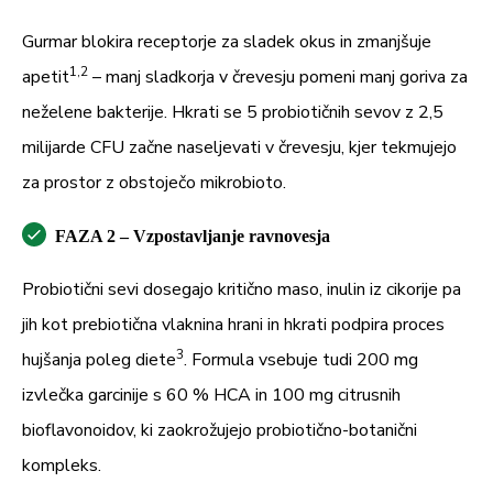
Gurmar blokira receptorje za sladek okus in zmanjšuje
1,
2
apetit
– manj sladkorja v črevesju pomeni manj goriva za
neželene bakterije. Hkrati se 5 probiotičnih sevov z 2,5
milijarde CFU začne naseljevati v črevesju, kjer tekmujejo
za prostor z obstoječo mikrobioto.
FAZA 2 – Vzpostavljanje ravnovesja
Probiotični sevi dosegajo kritično maso, inulin iz cikorije pa
jih kot prebiotična vlaknina hrani in hkrati podpira proces
3
hujšanja poleg diete
. Formula vsebuje tudi 200 mg
izvlečka garcinije s 60 % HCA in 100 mg citrusnih
bioflavonoidov, ki zaokrožujejo probiotično-botanični
kompleks.