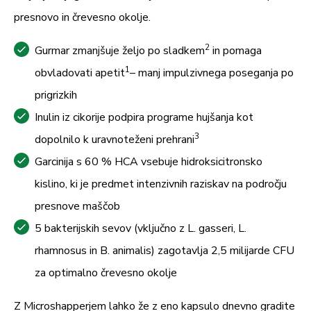
presnovo in črevesno okolje.
2
Gurmar zmanjšuje željo po sladkem
in pomaga
1
obvladovati apetit
– manj impulzivnega poseganja po
prigrizkih
Inulin iz cikorije podpira programe hujšanja kot
3
dopolnilo k uravnoteženi prehrani
Garcinija s 60 % HCA vsebuje hidroksicitronsko
kislino, ki je predmet intenzivnih raziskav na področju
presnove maščob
5 bakterijskih sevov (vključno z L. gasseri, L.
rhamnosus in B. animalis) zagotavlja 2,5 milijarde CFU
za optimalno črevesno okolje
Z Microshapperjem lahko že z eno kapsulo dnevno gradite